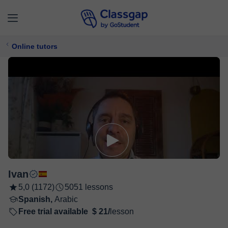
Online tutors
Ivan
5,0 (1172)
5051 lessons
Spanish,
Arabic
Free trial available
$ 21/
lesson