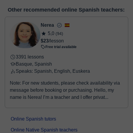
many useful features such as: digital whiteboard, online text
At the time you select a lesson or package of hours, you will
editor, webcam, screen sharing and many more.
View virtual
Other recommended online Spanish teachers:
make the payment through our virtual payment service. You have
classroom
two options:
- Debit / Credit
Nerea
- Paypal
5,0
(94)
Once the payment is settled, we'll send you an e-mail with the
$23
/lesson
booking confirmation.
Free trial available
3391 lessons
Basque, Spanish
Speaks: Spanish, English, Euskera
Note: For new students, please check availability via
message before booking or purchasing. Hello, my
name is Nerea! I’m a teacher and I offer privat...
Online Spanish tutors
Online Native Spanish teachers