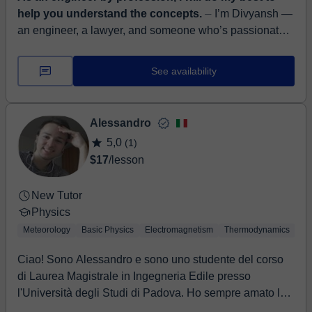
help you understand the concepts.
⏤ I’m Divyansh —
an engineer, a lawyer, and someone who’s passionate
about making learning clear, simple, and even a little
fun. My mix of technical and...
See availability
Alessandro
5,0
(1)
$17
/lesson
New Tutor
Physics
Meteorology
Basic Physics
Electromagnetism
Thermodynamics
Bi
Ciao! Sono Alessandro e sono uno studente del corso
di Laurea Magistrale in Ingegneria Edile presso
l'Università degli Studi di Padova. Ho sempre amato le
materie scientifiche fin dai primi anni della mia