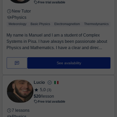
Free trial available
New Tutor
Physics
Meteorology
Basic Physics
Electromagnetism
Thermodynamics
Bi
My name is Manuel and I am a student of Complex
Systems in Pisa. I have always been passionate about
Physics and Mathematics. I have a clear and direc...
See availability
Lucio
5,0
(3)
$20
/lesson
Free trial available
7 lessons
Physics