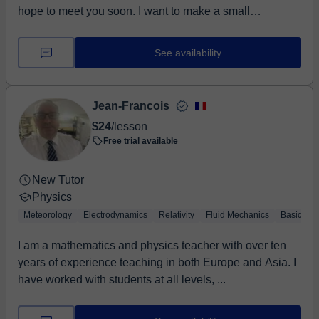
hope to meet you soon. I want to make a small
presentation of who I am ... I am an engineer, I ...
See availability
Jean-Francois
$24
/lesson
Free trial available
New Tutor
Physics
Meteorology
Electrodynamics
Relativity
Fluid Mechanics
Basic Phy
I am a mathematics and physics teacher with over ten
years of experience teaching in both Europe and Asia. I
have worked with students at all levels, ...