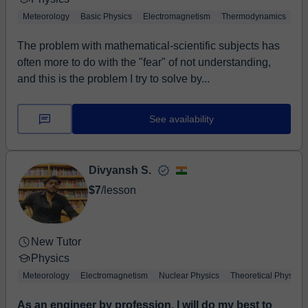
Meteorology
Basic Physics
Electromagnetism
Thermodynamics
Bi
The problem with mathematical-scientific subjects has
often more to do with the "fear" of not understanding,
and this is the problem I try to solve by...
See availability
Divyansh S.
$7
/lesson
New Tutor
Physics
Meteorology
Electromagnetism
Nuclear Physics
Theoretical Physics
As an engineer by profession, I will do my best to