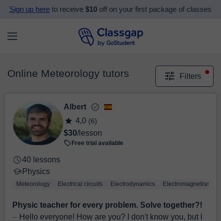
Sign up here
to receive
$10
off on your first package of classes
Online Meteorology tutors
Filters
Albert
4,0
(6)
$30
/lesson
Free trial available
40 lessons
Physics
Meteorology
Electrical circuits
Electrodynamics
Electromagnetism
Physic teacher for every problem. Solve together?!
⏤ Hello everyone! How are you? I don't know you, but I