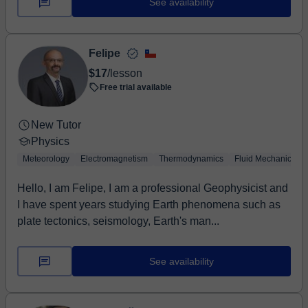
See availability
Felipe
$17
/lesson
Free trial available
New Tutor
Physics
Meteorology
Electromagnetism
Thermodynamics
Fluid Mechanics
Hello, I am Felipe, I am a professional Geophysicist and
I have spent years studying Earth phenomena such as
plate tectonics, seismology, Earth's man...
See availability