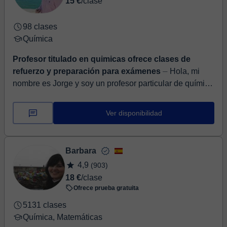
15 €
/clase
98 clases
Química
Profesor titulado en quimicas ofrece clases de
refuerzo y preparación para exámenes
⏤ Hola, mi
nombre es Jorge y soy un profesor particular de química
titulado con más de 5 años de experiencia dando clases
y trabajando en el sector priv...
Ver disponibilidad
Barbara
4,9
(903)
18 €
/clase
Ofrece prueba gratuita
5131 clases
Química, Matemáticas