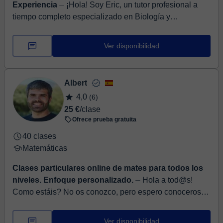
Experiencia
⏤ ¡Hola! Soy Eric, un tutor profesional a
tiempo completo especializado en Biología y
Bioquímica 🔬🧪🧬, con 8 años de experiencia. Ofrezco
clases de re...
Ver disponibilidad
Albert
4,0
(6)
25 €
/clase
Ofrece prueba gratuita
40 clases
Matemáticas
Clases particulares online de mates para todos los
niveles. Enfoque personalizado.
⏤ Hola a tod@s!
Como estáis? No os conozco, pero espero conoceros
pronto. Os quiero hacer una pequeña presentación de
quien soy ... Soy ingenierio, so...
Ver disponibilidad