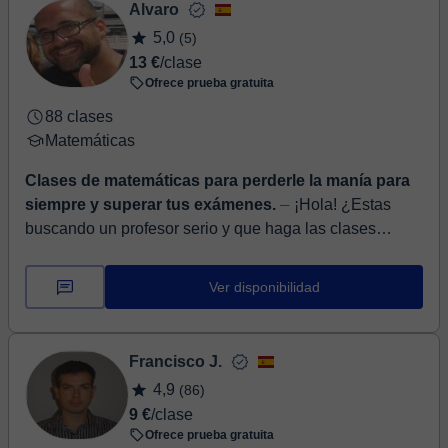
Alvaro
5,0
(5)
13 €
/clase
Ofrece prueba gratuita
88 clases
Matemáticas
Clases de matemáticas para perderle la manía para
siempre y superar tus exámenes.
⏤ ¡Hola! ¿Estas
buscando un profesor serio y que haga las clases
amenas? ¿Buscas calidad/precio? Pues soy a quien
buscas. Me avalan muchos años de exper...
Ver disponibilidad
Francisco J.
4,9
(86)
9 €
/clase
Ofrece prueba gratuita