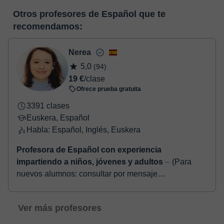
En el momento en que selecciones una clase o un pack de
pizarra virtual o el editor de textos a tiempo real. En el siguiente
Otros profesores de Español que te
horas, podrás realizar el pago mediante tarjeta de débito o
enlace puedes ver una demo del aula y conocerla:
Ver aula
recomendamos:
crédito.
virtual
Una vez realices el pago de la clase, recibirás un e-mail de
confirmación de la reserva.
Nerea
5,0
(94)
19 €
/clase
Ofrece prueba gratuita
3391 clases
Euskera, Español
Habla: Español, Inglés, Euskera
Profesora de Español con experiencia
impartiendo a niños, jóvenes y adultos
⏤ (Para
nuevos alumnos: consultar por mensaje
disponibilidad antes de reservar o comprar.) ¡Hola me
llamo Nerea! Soy maestra e imparto clases particula...
Ver más profesores