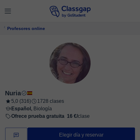
Profesores online
Nuria
5,0 (316)
1728 clases
Español,
Biología
Ofrece prueba gratuita
16 €/
clase
Elegir día y reservar