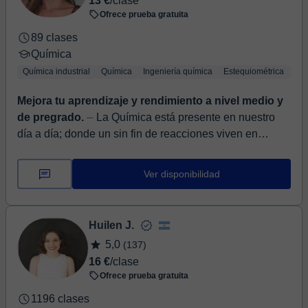
13 €
/clase
Ofrece prueba gratuita
89 clases
Química
Química industrial
Química
Ingeniería química
Estequiométrica
Quí
Mejora tu aprendizaje y rendimiento a nivel medio y
de pregrado.
⏤ La Química está presente en nuestro
día a día; donde un sin fin de reacciones viven en
contacto directo con nosotros. Sin duda, comprender y
entender ...
Ver disponibilidad
Huilen J.
5,0
(137)
16 €
/clase
Ofrece prueba gratuita
1196 clases