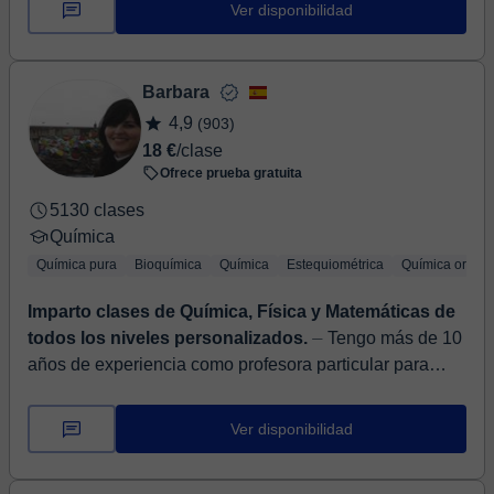
Ver disponibilidad
Barbara
4,9
(903)
18 €
/clase
Ofrece prueba gratuita
5130 clases
Química
Química pura
Bioquímica
Química
Estequiométrica
Química orgáni
Imparto clases de Química, Física y Matemáticas de
todos los niveles personalizados.
⏤ Tengo más de 10
años de experiencia como profesora particular para
alumnos de Formación profesional, Bachillerato y
Universitario, tanto para preparar...
Ver disponibilidad