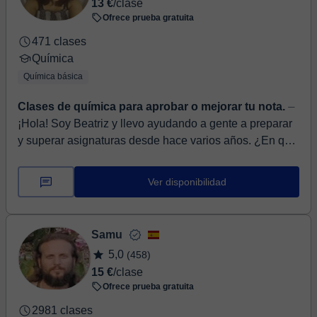
13 €
/clase
Ofrece prueba gratuita
471 clases
Química
Química básica
Clases de química para aprobar o mejorar tu nota.
⏤
¡Hola! Soy Beatriz y llevo ayudando a gente a preparar
y superar asignaturas desde hace varios años. ¿En qué
te puedo ayudar? • ESO: matemáticas, fís...
Ver disponibilidad
Samu
5,0
(458)
15 €
/clase
Ofrece prueba gratuita
2981 clases