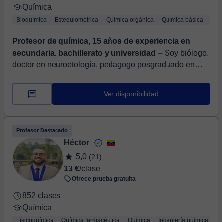
Química
Bioquímica
Estequiométrica
Química orgánica
Química básica
Quí
Profesor de química, 15 años de experiencia en
secundaria, bachillerato y universidad
⏤ Soy biólogo,
doctor en neuroetología, pedagogo posgraduado en
teleformación, y máster en comunicación, con 20 años
de experiencia en educación, invest...
Ver disponibilidad
Profesor Destacado
Héctor
5,0
(21)
13 €
/clase
Ofrece prueba gratuita
852 clases
Química
Físicoquímica
Química farmacéutica
Química
Ingeniería química
Qu