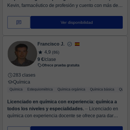
Kevin, farmacéutico de profesión y cuento con más de 8
años de experiencia laboral y actualmente trabajo como
farmacéutico asistencial en u...
Ver disponibilidad
Francisco J.
4,9
(86)
9 €
/clase
Ofrece prueba gratuita
283 clases
Química
Química
Estequiométrica
Química orgánica
Química básica
Químic
Licenciado en química con experiencia: química a
todos los niveles y especialidades.
⏤ Licenciado en
química con experiencia docente se ofrece para dar
clases de todas las asignaturas de la rama de ciencias:
Matemáticas, química, física,...