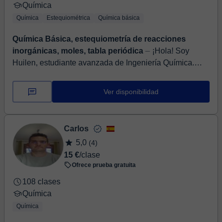
Química
Química
Estequiométrica
Química básica
Química Básica, estequiometría de reacciones
inorgánicas, moles, tabla periódica
⏤ ¡Hola! Soy
Huilen, estudiante avanzada de Ingeniería Química.
Busco poder transmitir el gusto por las matemáticas y
hacer las clases dinámicas, dando ...
Ver disponibilidad
Carlos
5,0
(4)
15 €
/clase
Ofrece prueba gratuita
108 clases
Química
Química