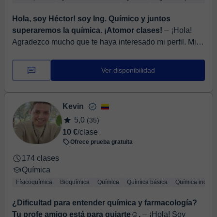
Hola, soy Héctor! soy Ing. Químico y juntos
superaremos la química. ¡Atomor clases!
⏤ ¡Hola!
Agradezco mucho que te haya interesado mi perfil. Mi
nombre es Héctor Salazar y soy Ingeniero Químico,
graduado de la Universidad Simón Bolíva...
Ver disponibilidad
Kevin
5,0
(35)
10 €
/clase
Ofrece prueba gratuita
174 clases
Química
Físicoquímica
Bioquímica
Química
Química básica
Química inorgá
¿Dificultad para entender química y farmacología?
Tu profe amigo está para guiarte☺️.
⏤ ¡Hola! Soy