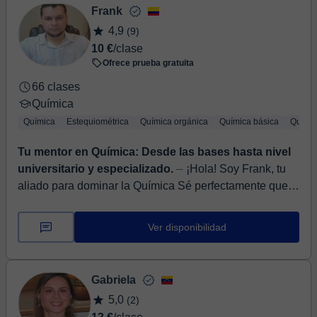
Frank
4,9
(9)
10 €
/clase
Ofrece prueba gratuita
66 clases
Química
Química
Estequiométrica
Química orgánica
Química básica
Químic
Tu mentor en Química: Desde las bases hasta nivel
universitario y especializado.
⏤ ¡Hola! Soy Frank, tu
aliado para dominar la Química Sé perfectamente que
la química puede llegar a sentirse como un idioma
completamente diferente. M...
Ver disponibilidad
Gabriela
5,0
(2)