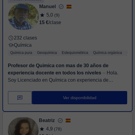
Manuel
5,0
(9)
15 €
/clase
232 clases
Química
Química pura
Geoquímica
Estequiométrica
Química orgánica
Quím
Profesor de Quimica con mas de 30 años de
experiencia docente en todos los niveles
⏤ Hola.
Soy Licenciado en Química con experiencia de
postgrado en Geoquímica, un área de la Química
aplicada a rocas, sedimentos, aguas, aire y materia ...
Ver disponibilidad
Beatriz
4,9
(78)