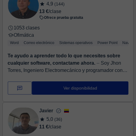
4,9
(144)
13 €
/clase
Ofrece prueba gratuita
1053 clases
Ofimática
Word
Correo electrónico
Sistemas operativos
Power Point
Navega
Te ayudo a aprender todo lo que necesites sobre
cualquier software, contactame ahora.
⏤ Soy Jhon
Torres, Ingeniero Electromecánico y programador con
más de 10 años de experiencia formando estudiantes
de 9 a 50 años. He guiado a niños, jóv...
Ver disponibilidad
Javier
5,0
(36)
11 €
/clase