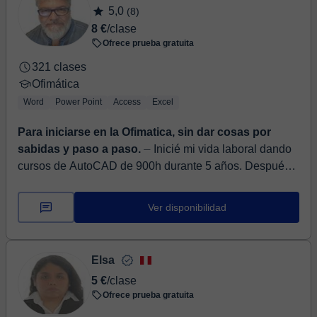
5,0
(8)
8 €
/clase
Ofrece prueba gratuita
321 clases
Ofimática
Word
Power Point
Access
Excel
Para iniciarse en la Ofimatica, sin dar cosas por
sabidas y paso a paso.
⏤ Inicié mi vida laboral dando
cursos de AutoCAD de 900h durante 5 años. Después,
en mi vida profesional dentro del sector de la ingeniería
y en una mul...
Ver disponibilidad
Elsa
5 €
/clase
Ofrece prueba gratuita