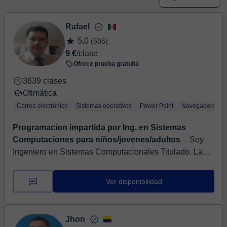
Rafael
5,0
(505)
9 €
/clase
Ofrece prueba gratuita
3639 clases
Ofimática
Correo electrónico
Sistemas operativos
Power Point
Navegadores
Programacion impartida por Ing. en Sistemas
Computaciones para niños/jovenes/adultos
⏤ Soy
Ingeniero en Sistemas Computacionales Titulado. Las
clases están dirigidas a los niveles: primaria,
secundaria, bachillerato y universidad, aunqu...
Ver disponibilidad
Jhon