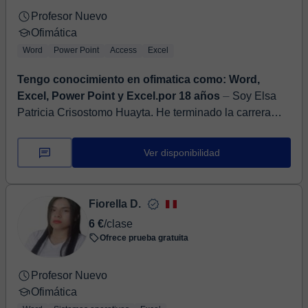
Profesor Nuevo
Ofimática
Word
Power Point
Access
Excel
Tengo conocimiento en ofimatica como: Word,
Excel, Power Point y Excel.por 18 años
⏤ Soy Elsa
Patricia Crisostomo Huayta. He terminado la carrera
Ingenieria empresarial y negocios internacionales de la
Universidad San Ignacio de Loyola...
Ver disponibilidad
Fiorella D.
6 €
/clase
Ofrece prueba gratuita
Profesor Nuevo
Ofimática