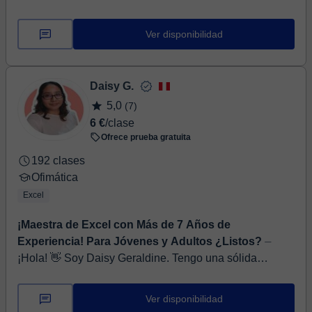
desde hace más de 10 años a nivel experto. Soy
certificado por Microsoft como office speci...
Ver disponibilidad
Daisy G.
5,0
(7)
6 €
/clase
Ofrece prueba gratuita
192 clases
Ofimática
Excel
¡Maestra de Excel con Más de 7 Años de
Experiencia! Para Jóvenes y Adultos ¿Listos?
⏤
¡Hola! 👋 Soy Daisy Geraldine. Tengo una sólida
formación en programación con especialización en
Flutter y Dart, además de experiencia en Angular, Pyt...
Ver disponibilidad