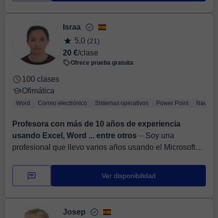
Israa
5,0
(21)
20 €
/clase
Ofrece prueba gratuita
100 clases
Ofimática
Word
Correo electrónico
Sistemas operativos
Power Point
Navega
Profesora con más de 10 años de experiencia
usando Excel, Word ... entre otros
⏤ Soy una
profesional que llevo varios años usando el Microsoft
office para mis trabajos y lo domino totalmente. En excel
puedo hacer todas las funcione...
Ver disponibilidad
Josep