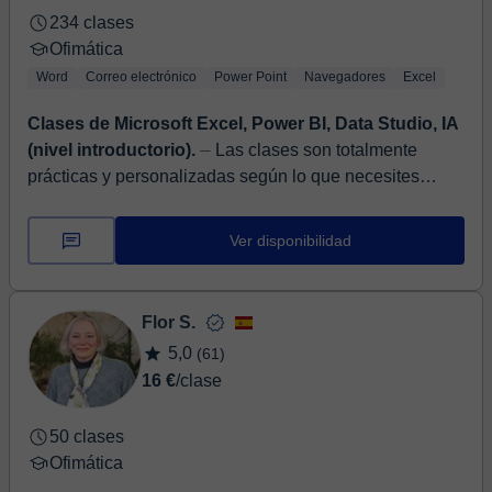
234 clases
Ofimática
Word
Correo electrónico
Power Point
Navegadores
Excel
Clases de Microsoft Excel, Power BI, Data Studio, IA
(nivel introductorio).
⏤ Las clases son totalmente
prácticas y personalizadas según lo que necesites
aprender. Trabajo con niños, jóvenes y adultos,
adaptando la explicación a...
Ver disponibilidad
Flor S.
5,0
(61)
16 €
/clase
50 clases
Ofimática