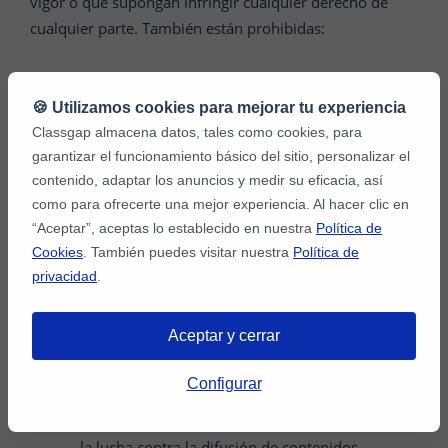
vigor o que supongan infringir cualquier derecho de
cualquier parte. También están prohibidas:
Las acciones que constituyan publicidad no
🍪 Utilizamos cookies para mejorar tu experiencia
autorizada o solicitada, entre ellas, correo no
Classgap almacena datos, tales como cookies, para
deseado o spam, cartas en cadena, lotería o
garantizar el funcionamiento básico del sitio, personalizar el
juegos de azar.
contenido, adaptar los anuncios y medir su eficacia, así
La utilización de virus informáticos o cualquier
como para ofrecerte una mejor experiencia. Al hacer clic en
otro código, archivo o programa que esté
“Aceptar”, aceptas lo establecido en nuestra
Política de
Cookies
. También puedes visitar nuestra
Política de
diseñado o destinado a interrumpir, dañar, o
privacidad
.
limitar el funcionamiento de cualquier software,
hardware o equipo de telecomunicaciones, o
dañar u obtener acceso no autorizado a los
Aceptar y cerrar
datos u otra información de cualquier tercero.
Configurar
No utilizar CLASSGAP para fines ilegales o no
autorizados. Tus Media está comprometida con
la lucha contra la difusión de contenidos