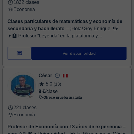
1832 clases
Economía
Clases particulares de matemáticas y economía de
secundaria y bachillerato
⏤ ¡Hola! Soy Enrique. 👋
👨‍🏫 Profesor “Leyenda” en la plataforma y
especializado en 🧮 Matemáticas y 📈 Economía. Doy
clases personalizadas y adapta...
Ver disponibilidad
César
5,0
(13)
9 €
/clase
Ofrece prueba gratuita
221 clases
Economía
Profesor de Economía con 13 años de experiencia –
para AP, IB y Universidad
⏤ Hola! Mi nombre es César