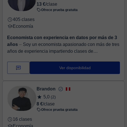
13 €
/clase
Ofrece prueba gratuita
405 clases
Economía
Economista con experiencia en datos por más de 3
años
⏤ Soy un economista apasionado con más de tres
años de experiencia impartiendo clases de
Macroeconomía, en inglés y español, que busca no solo
enseñar, ...
Ver disponibilidad
Brandon
5,0
(2)
8 €
/clase
Ofrece prueba gratuita
16 clases
Economía