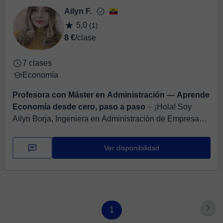
Ailyn F.
5,0
(1)
8 €
/clase
7 clases
Economía
Profesora con Máster en Administración — Aprende
Economía desde cero, paso a paso
⏤ ¡Hola! Soy
Ailyn Borja, Ingeniera en Administración de Empresas y
con un Máster en Business Administration (MBA).
Durante seis años he trabajado como ...
Ver disponibilidad
1