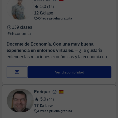
5,0
(14)
12 €
/clase
Ofrece prueba gratuita
139 clases
Economía
Docente de Economía. Con una muy buena
experiencia en entornos virtuales.
⏤ ¿Te gustaría
entender las relaciones económicas y la economía en
general? Hola, soy Darío Coral, soy economista y
magister en Políticas Públicas. La...
Ver disponibilidad
Enrique
5,0
(44)
17 €
/clase
Ofrece prueba gratuita