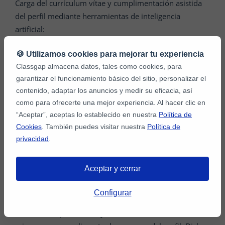
Carga del currículum vítae y cumplimentación asistida
del perfil mediante herramientas de inteligencia
artificial:
🍪 Utilizamos cookies para mejorar tu experiencia
En el marco del proceso de registro, se podrá ofrecer al
Classgap almacena datos, tales como cookies, para
Profesor la posibilidad de cargar,
con carácter
garantizar el funcionamiento básico del sitio, personalizar el
opcional
, su currículum vítae con el fin de facilitar la
contenido, adaptar los anuncios y medir su eficacia, así
creación y cumplimentación de su perfil en la
como para ofrecerte una mejor experiencia. Al hacer clic en
Plataforma.
“Aceptar”, aceptas lo establecido en nuestra
Política de
Cookies
. También puedes visitar nuestra
Política de
privacidad
.
En caso de que el Profesor decida cargar su currículum,
reconoce y acepta que Tus Media, en su condición de
Aceptar y cerrar
responsable del tratamiento, podrá tratarlo mediante
herramientas automatizadas, incluidos sistemas de
Configurar
inteligencia artificial, con la finalidad de extraer la
información profesional y formativa contenida en el