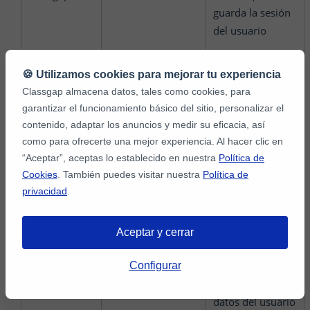
guarda la sesión
del usuario
🍪 Utilizamos cookies para mejorar tu experiencia
Classgap almacena datos, tales como cookies, para
Classgap
ASP.NET_SessionId
Cookie que
garantizar el funcionamiento básico del sitio, personalizar el
genera
contenido, adaptar los anuncios y medir su eficacia, así
automáticamente
como para ofrecerte una mejor experiencia. Al hacer clic en
asp.net la
“Aceptar”, aceptas lo establecido en nuestra
Política de
primera vez que
Cookies
. También puedes visitar nuestra
Política de
accedes a la
privacidad
.
página
Aceptar y cerrar
Classgap
CG_ORE
Cookie para
Configurar
recordar los
datos del usuario