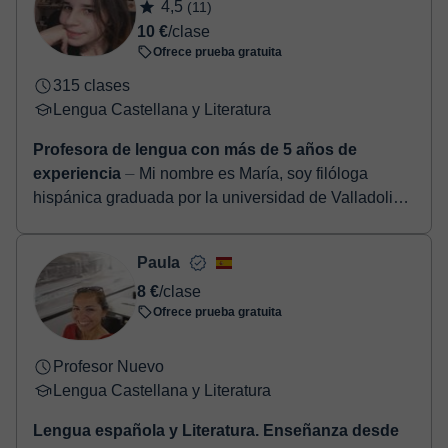
4,5
(11)
10 €
/clase
Ofrece prueba gratuita
315 clases
Lengua Castellana y Literatura
Profesora de lengua con más de 5 años de
experiencia
⏤ Mi nombre es María, soy filóloga
hispánica graduada por la universidad de Valladolid y
profesora particular desde hace más de 10 años.
Tengo amplia e...
Paula
8 €
/clase
Ofrece prueba gratuita
Profesor Nuevo
Lengua Castellana y Literatura
Lengua española y Literatura. Enseñanza desde