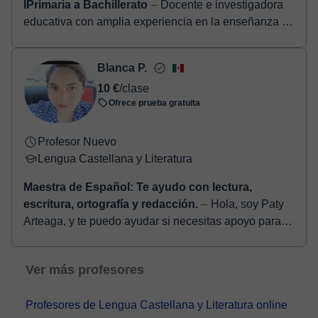
lPrimaria a Bachillerato
⏤ Docente e investigadora
educativa con amplia experiencia en la enseñanza de
los contenidos de Lengua Castellana, desde los
niveles de Primaria hasta B...
Blanca P.
10 €
/clase
Ofrece prueba gratuita
Profesor Nuevo
Lengua Castellana y Literatura
Maestra de Español: Te ayudo con lectura,
escritura, ortografía y redacción.
⏤ Hola, soy Paty
Arteaga, y te puedo ayudar si necesitas apoyo para
redactar, en cuanto a ortografía o lectoescritura, 8
años me respaldan, puedo hacer ...
Ver más profesores
Profesores de Lengua Castellana y Literatura online