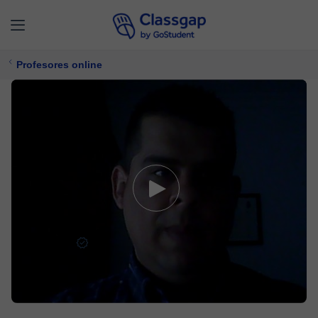
Profesores online
Miguel Á.
4,9 (449)
3321 clases
Lengua Castellana y Literatura,
Español
Ofrece prueba gratuita
11 €/
clase