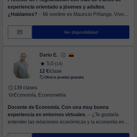
experiencia orientado a jóvenes y adultos.
¿Hablamos?
⏤ Mi nombre es Mauricio Piñango. Vivo
en Venezuela y me gusta enseñar sobre las cosas que
me apasionan como lo son la programación y el
Ver disponibilidad
desarrollo web. ...
Dario E.
5,0
(14)
12 €
/clase
Ofrece prueba gratuita
139 clases
Economía, Econometría
Docente de Economía. Con una muy buena
experiencia en entornos virtuales.
⏤ ¿Te gustaría
entender las relaciones económicas y la economía en
general? Hola, soy Darío Coral, soy economista y
magister en Políticas Públicas. La...