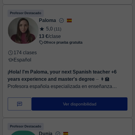
Profesor Destacado
Paloma
5,0
(11)
13 €
/clase
Ofrece prueba gratuita
174 clases
Español
¡Hola! I'm Paloma, your next Spanish teacher +6
years experience and master's degree
⏤ 👩‍🏫
Profesora española especializada en enseñanza
online. Clases donde tú eres el protagonista. 📚 Llevo
más de 7 años impartiendo clases presencia...
Ver disponibilidad
Profesor Destacado
Dunia