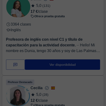
5,0
(131)
17 €
/clase
Ofrece prueba gratuita
3364 clases
Inglés
Profesora de inglés con nivel C1 y título de
capacitación para la actividad docente.
⏤ Hello! Mi
nombre es Dunia, tengo 30 años y soy de Las Palmas
de Gran Canaria. ‍Llevo más de 6 años enseñando
inglés, desde nivel A1 hasta B2. He i...
Ver disponibilidad
Profesor Destacado
Cecilia
5,0
(28)
12 €
/clase
Ofrece prueba gratuita