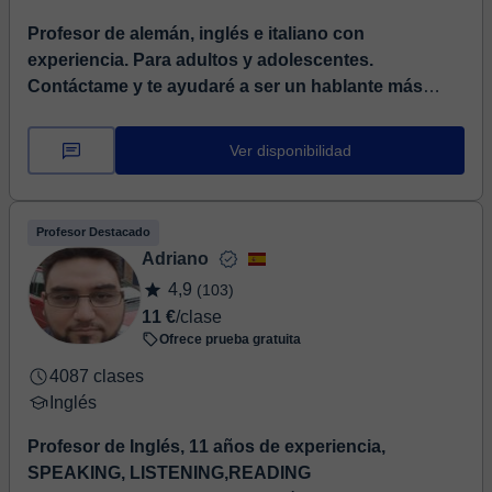
Profesor de alemán, inglés e italiano con
experiencia. Para adultos y adolescentes.
Contáctame y te ayudaré a ser un hablante más
independiente.
⏤ Profesor particular de idiomas, con
más de 8 años de experiencia impartiendo clases
Ver disponibilidad
virtuales y preparación para exámenes de alemán,
inglés e italiano...
Profesor Destacado
Adriano
4,9
(103)
11 €
/clase
Ofrece prueba gratuita
4087 clases
Inglés
Profesor de Inglés, 11 años de experiencia,
SPEAKING, LISTENING,READING