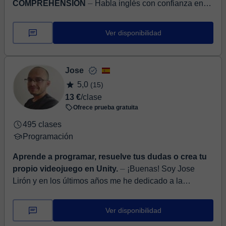
COMPREHENSION
⏤ Habla inglés con confianza en
situaciones reales (trabajo, entrevistas…) | +3500h de
experiencia. Si entiendes inglés pero te cuesta hablar
Ver disponibilidad
con fluid...
Jose
5,0
(15)
13 €
/clase
Ofrece prueba gratuita
495 clases
Programación
Aprende a programar, resuelve tus dudas o crea tu
propio videojuego en Unity.
⏤ ¡Buenas! Soy Jose
Lirón y en los últimos años me he dedicado a la
programación con distintos lenguajes y tecnologías,
principalmente C# y Unity, pero ...
Ver disponibilidad