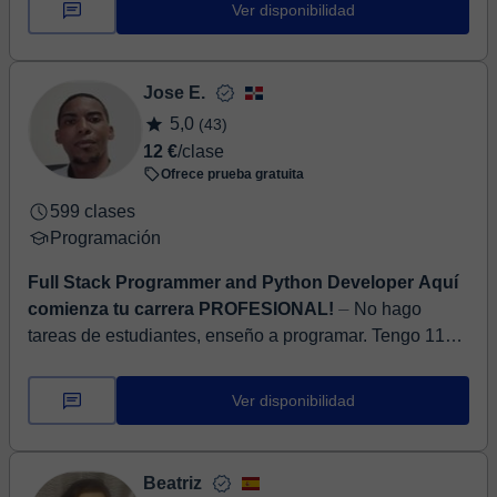
Ver disponibilidad
Jose E.
5,0
(43)
12 €
/clase
Ofrece prueba gratuita
599 clases
Programación
Full Stack Programmer and Python Developer Aquí
comienza tu carrera PROFESIONAL!
⏤ No hago
tareas de estudiantes, enseño a programar. Tengo 11
años de experiencia programando en Python, MySQL,
HTML, CSS y JavaScript. Soy graduado t...
Ver disponibilidad
Beatriz