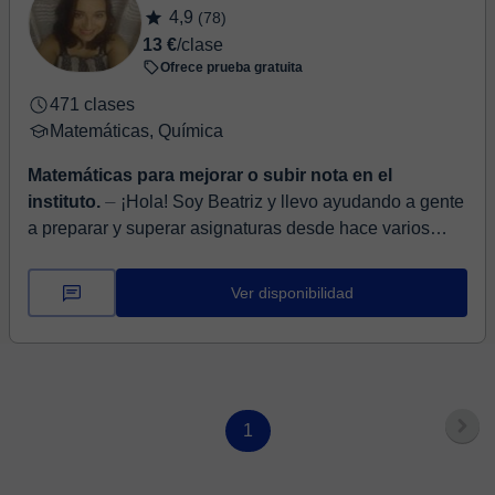
4,9
(78)
13 €
/clase
Ofrece prueba gratuita
471 clases
Matemáticas, Química
Matemáticas para mejorar o subir nota en el
instituto.
⏤ ¡Hola! Soy Beatriz y llevo ayudando a gente
a preparar y superar asignaturas desde hace varios
años. ¿En qué te puedo ayudar? • ESO: matemáticas,
fís...
Ver disponibilidad
1