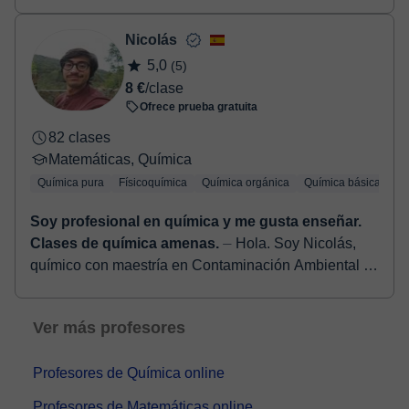
Industrial de Santander, y me encanta enseñar y
compartir mi pasión por la ciencia. He sido tut...
Nicolás
5,0
(5)
8 €
/clase
Ofrece prueba gratuita
82 clases
Matemáticas, Química
Química pura
Físicoquímica
Química orgánica
Química básica
Qu
Soy profesional en química y me gusta enseñar.
Clases de química amenas.
⏤ Hola. Soy Nicolás,
químico con maestría en Contaminación Ambiental y
experiencia como profesor de matemáticas, física y
química. Me apasiona la enseña...
Ver más profesores
Profesores de Química online
Profesores de Matemáticas online