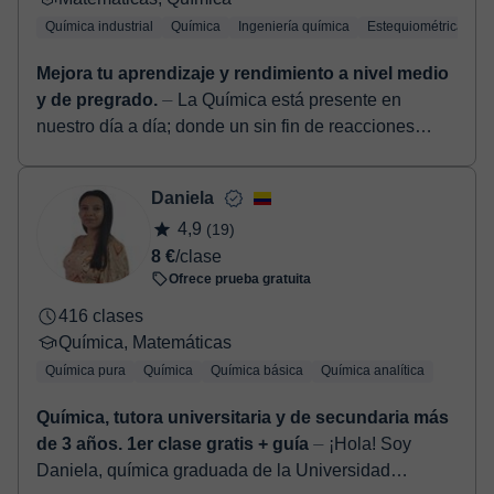
Química industrial
Química
Ingeniería química
Estequiométrica
Q
Mejora tu aprendizaje y rendimiento a nivel medio
y de pregrado.
⏤ La Química está presente en
nuestro día a día; donde un sin fin de reacciones
viven en contacto directo con nosotros. Sin duda,
comprender y entender ...
Daniela
4,9
(19)
8 €
/clase
Ofrece prueba gratuita
416 clases
Química, Matemáticas
Química pura
Química
Química básica
Química analítica
Química, tutora universitaria y de secundaria más
de 3 años. 1er clase gratis + guía
⏤ ¡Hola! Soy
Daniela, química graduada de la Universidad