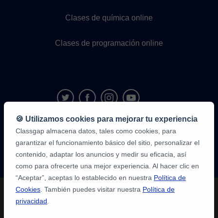
Clases de química online
Clases de programación online
🍪 Utilizamos cookies para mejorar tu experiencia
Classgap almacena datos, tales como cookies, para
9,6/10
1.339.284
garantizar el funcionamiento básico del sitio, personalizar el
opiniones
de
contenido, adaptar los anuncios y medir su eficacia, así
alumnos
como para ofrecerte una mejor experiencia. Al hacer clic en
“Aceptar”, aceptas lo establecido en nuestra
Política de
Cookies
. También puedes visitar nuestra
Política de
privacidad
.