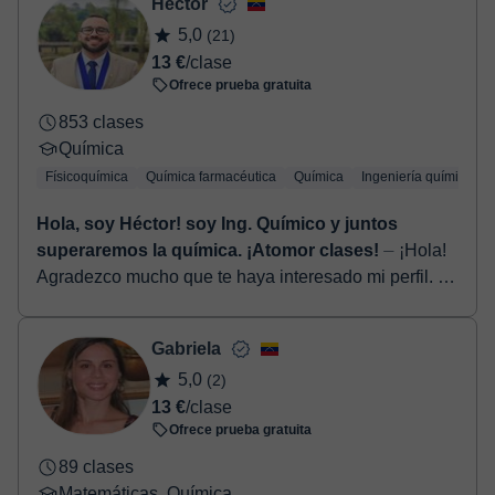
Héctor
5,0
(21)
13 €
/clase
Ofrece prueba gratuita
853 clases
Química
Físicoquímica
Química farmacéutica
Química
Ingeniería química
Hola, soy Héctor! soy Ing. Químico y juntos
superaremos la química. ¡Atomor clases!
⏤ ¡Hola!
Agradezco mucho que te haya interesado mi perfil. Mi
nombre es Héctor Salazar y soy Ingeniero Químico,
graduado de la Universidad Simón Bolíva...
Gabriela
5,0
(2)
13 €
/clase
Ofrece prueba gratuita
89 clases
Matemáticas, Química