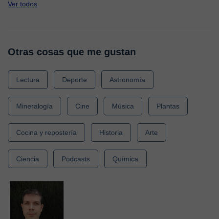
Ver todos
Otras cosas que me gustan
Lectura
Deporte
Astronomía
Mineralogía
Cine
Música
Plantas
Cocina y repostería
Historia
Arte
Ciencia
Podcasts
Química