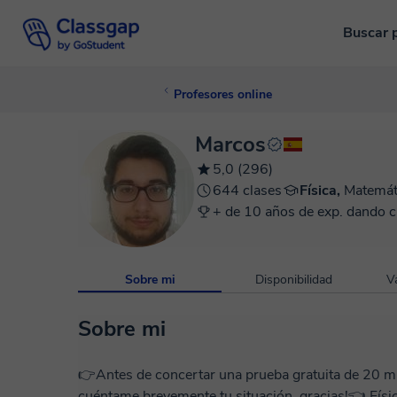
Buscar 
Profesores online
Marcos
5,0 (296)
644 clases
Física,
Matemát
+ de 10 años de exp. dando c
Sobre mi
Disponibilidad
V
Sobre mi
👉Antes de concertar una prueba gratuita de 20 mi
cuéntame brevemente tu situación, gracias!👈 Físico y Matemático con 10 años de experiencia