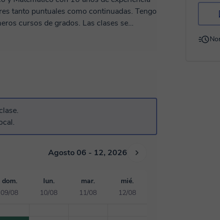
lares tanto puntuales como continuadas. Tengo
sos de grados. Las clases se
ser de refuerzo, de apoyo puntual, de
No
lases de refuerzo son
conocimientos que más le cuestan a cada
uede con un buen nivel; en las de apoyo
ada alumno tenga en cada momento y con las
previamente para que todo vaya más
a clase. Las clases de avance
clase.
posteriores o niveles superiores en los casos
ocal.
 está haciendo en clase o por motivos de
tuación, gracias!👈
Agosto 06 - 12, 2026
dom.
lun.
mar.
mié.
09/08
10/08
11/08
12/08