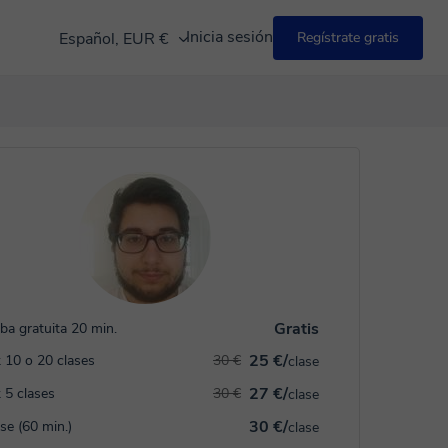
Inicia sesión
Español, EUR €
Regístrate gratis
Gratis
ba gratuita 20 min.
25 €/
 10 o 20 clases
30 €
clase
27 €/
 5 clases
30 €
clase
30 €/
ase (60 min.)
clase