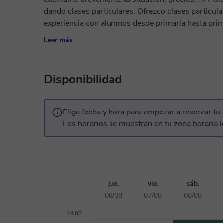
dando clases particulares. Ofrezco clases particu
experiencia con alumnos desde primaria hasta primeros cur
adaptan a las necesidades de cada alumno: pueden 
Leer más
preparación de selectividad o exámenes particulares, de avance... Las c
planificadas para que se adquieran y afiancen los 
alumno además de repasar el resto para que todo q
Disponibilidad
puntual resolvemos directamente las dudas que c
que puede venir directamente a clase, o enviarme 
fluidamente y podamos resolver el máximo número posible en cad
Elige fecha y hora para empezar a reservar tu 
se estructuran para ir aprendiendo cosas de temas 
Los horarios se muestran en tu zona horaria l
en los que el alumno desea aprender más de lo que
aprendizaje personal. 👉Antes de concertar una prueba gratuita de 20 minutos (o de reservar
una clase), escríbeme y cuéntame brevemente tu si
jue.
vie.
sáb.
06/08
07/08
08/08
14:00