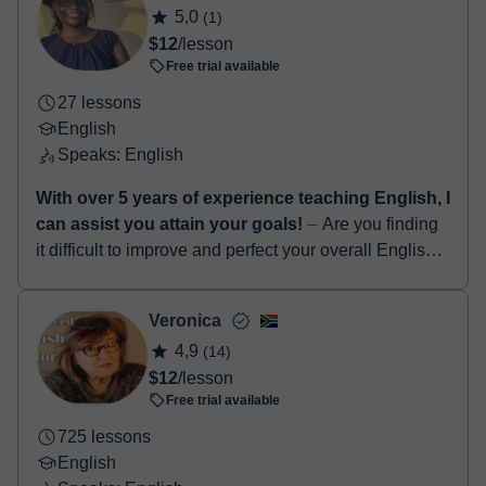
5,0
(1)
$12
/lesson
Free trial available
27 lessons
English
Speaks: English
With over 5 years of experience teaching English, I
can assist you attain your goals!
⏤ Are you finding
it difficult to improve and perfect your overall English
language skills...? If yes, I am definitely the right tutor
for you! Hello! I...
Veronica
4,9
(14)
$12
/lesson
Free trial available
725 lessons
English