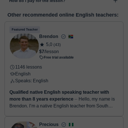
How do I pay for the lesson?
was developed specifically for educational purposes, including
many useful features such as: digital whiteboard, online text
At the time you select a lesson or package of hours, you will
editor, webcam, screen sharing and many more.
View virtual
Other recommended online English teachers:
make the payment through our virtual payment service. You have
classroom
two options:
- Debit / Credit
Featured Teacher
- Paypal
Brendon
Once the payment is settled, we'll send you an e-mail with the
5,0
(43)
booking confirmation.
$7
/lesson
Free trial available
1146 lessons
English
Speaks: English
Qualified native English speaking teacher with
more than 8 years experience
⏤ Hello, my name is
Brendon. I’m a native English teacher from South
Africa. I have a degree in education along with a
TEFL certificate. I’ve been teach...
Precious