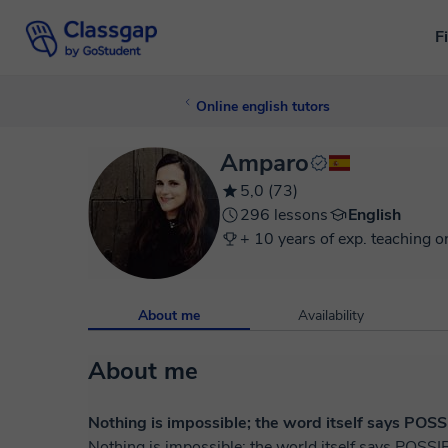
F
Online english tutors
Amparo
5,0 (73)
296 lessons
English
+ 10 years of exp. teaching o
About me
Availability
About me
Nothing is impossible; the word itself says POSS
Nothing is impossible; the world itself says POSSIBLE! (A