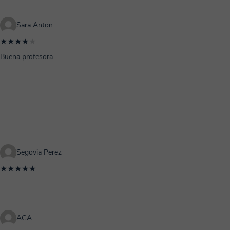
Sara Anton
★★★★
★
Buena profesora
Segovia Perez
★★★★★
AGA