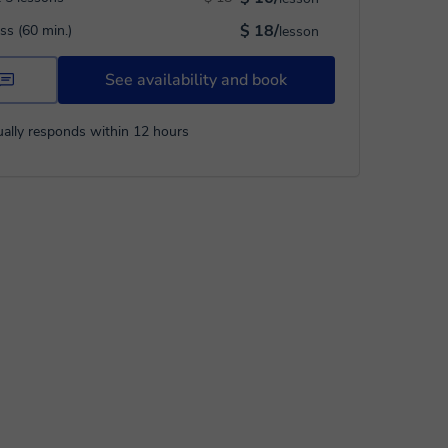
$ 18/
ass (60 min.)
lesson
See availability and book
ally responds within 12 hours