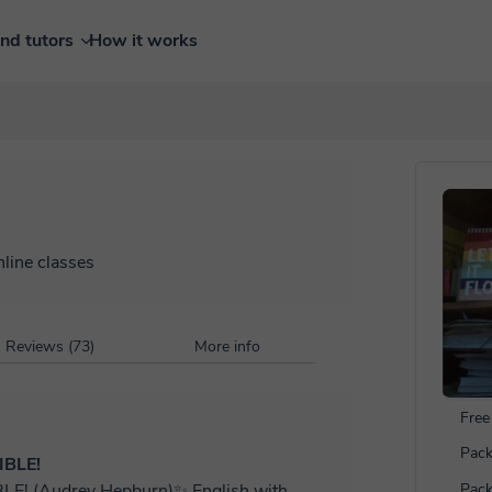
ind tutors
How it works
nline classes
Reviews (73)
More info
Free 
Pack
IBLE!
udrey Hepburn)✨ English with
Pack