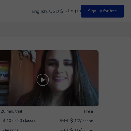
Log in
English, USD $
Sign up for free
Free
20 min. trial
$ 12/
 of 10 or 20 classes
$ 18
lesson
$ 16/
 5 lessons
$ 18
lesson