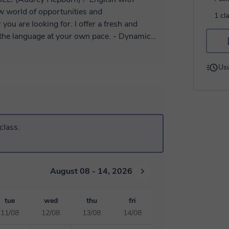
1 cl
ou are looking for. I offer a fresh and
nguage at your own pace. - Dynamic
ternational A Levels in Ireland and
Usu
 offering a complimentary fifteen-minute class
 for your successful learning journey.
class.
August 08 - 14, 2026
tue
wed
thu
fri
11/08
12/08
13/08
14/08