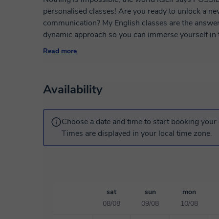
personalised classes! Are you ready to unlock a new world of opportunities and
communication? My English classes are the answer y
dynamic approach so you can immerse yourself in the la
classes - Teacher with more than ten years of expert experience teaching English as a Foreign
Read more
Language from the University of La Rioja (UNIR), in
professional life in England. - Practical application - Flexible schedules Curious to learn more?
Reach out to me! Don't let English be a barrier. I'm
Availability
to help us get to know each other and create a plan
Choose a date and time to start booking your 
Times are displayed in your local time zone.
sat
sun
mon
08/08
09/08
10/08