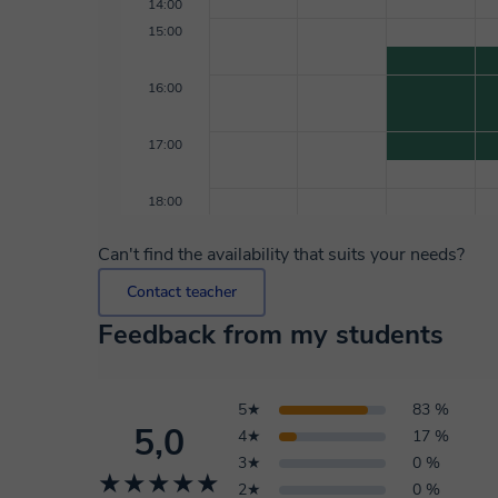
14:00
15:00
16:00
17:00
18:00
Can't find the availability that suits your needs?
Contact teacher
Feedback from my students
5★
83 %
5,0
4★
17 %
3★
0 %
★★★★★
2★
0 %