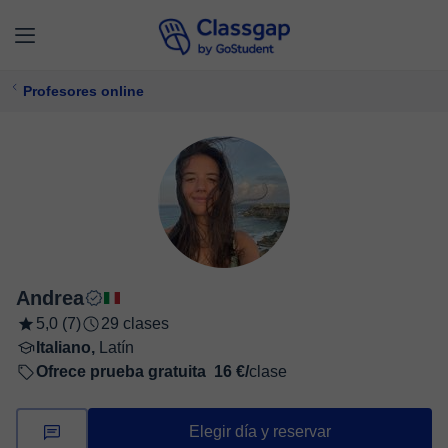
Profesores online
Andrea
5,0 (7)
29 clases
Italiano,
Latín
Ofrece prueba gratuita
16 €/
clase
Elegir día y reservar