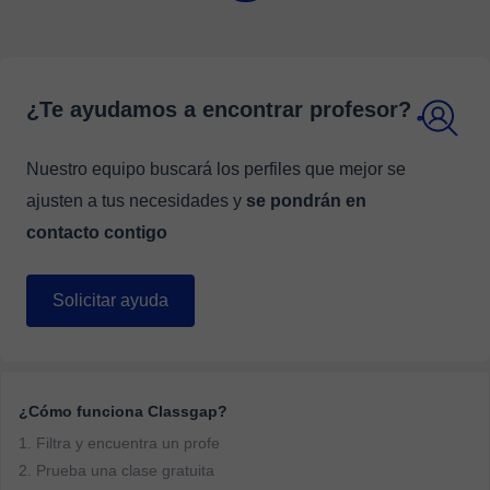
leave a profession that I loved and I still enjoy very
much..., so I would like to start again with online classes
to students who are anywhere!!! Do not hesitate to book
a lesson with me!!!
¿Te ayudamos a encontrar profesor?
Nuestro equipo buscará los perfiles que mejor se
ajusten a tus necesidades y
se pondrán en
contacto contigo
Solicitar ayuda
¿Cómo funciona Classgap?
1. Filtra y encuentra un profe
2. Prueba una clase gratuita