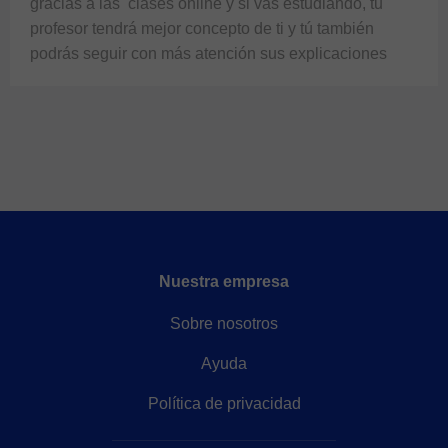
gracias a las  
clases online
 y si vas estudiando, tu 
profesor tendrá mejor concepto de ti y tú también 
podrás seguir con más atención sus explicaciones
Nuestra empresa
Sobre nosotros
Ayuda
Política de privacidad