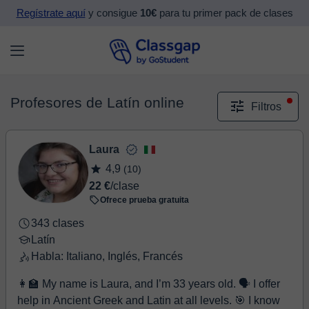
Regístrate aquí
y consigue
10€
para tu primer pack de clases
Profesores de Latín online
Filtros
Laura
4,9
(10)
22 €
/clase
Ofrece prueba gratuita
343 clases
Latín
Habla: Italiano, Inglés, Francés
👩‍🏫 My name is Laura, and I’m 33 years old. 🗣️ I offer
help in Ancient Greek and Latin at all levels. 🎯 I know