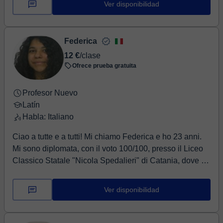
Ver disponibilidad
Castellana por la Universidad Nacional de San Juan,
Argentina. Allí también hice mi Licenci...
Federica
12 €
/clase
Ofrece prueba gratuita
Profesor Nuevo
Latín
Habla: Italiano
Ciao a tutte e a tutti! Mi chiamo Federica e ho 23 anni.
Mi sono diplomata, con il voto 100/100, presso il Liceo
Classico Statale "Nicola Spedalieri" di Catania, dove ho
svolto anche un tirocinio formativo di alcune settimane.
Adesso sono una studentessa di Lettere classiche
Ver disponibilidad
ormai al termine del mio percorso di studi in triennale.
Ho già qualche anno di esperienza nel campo delle
lezioni private (latino e greco) e del doposcuola ai