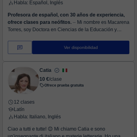
uncinetto e ferri.
Habla: Español, Inglés
Profesora de español, con 30 años de experiencia,
ofrece clases para neófitos.
⏤ Mi nombre es Macarena
Torres, soy Doctora en Ciencias de la Educación y
Magister en Filosofía, llevo más de 10 años haciendo
clases en diferentes pla...
Ver disponibilidad
Catia
10 €
/clase
Ofrece prueba gratuita
12 clases
Latín
Habla: Italiano, Inglés
Ciao a tutti e tutte! 😊 Mi chiamo Catia e sono
un'insegnante di italiano e materie letterarie. Ho una