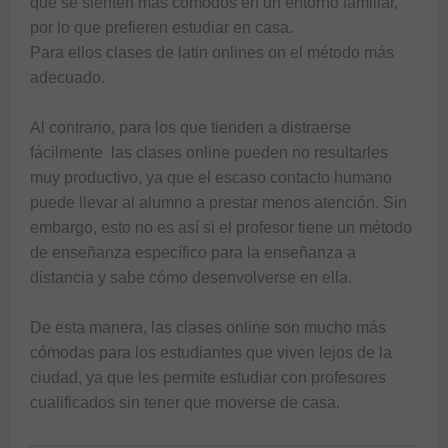
que se sienten más cómodos en un entorno familiar, 
por lo que prefieren estudiar en casa.

Para ellos 
clases de latin online
s on el método más 
adecuado.

Al contrario, para los que tienden a distraerse 
fácilmente  
las clases online
 pueden no resultarles 
muy productivo, ya que el escaso contacto humano 
puede llevar al alumno a prestar menos atención. Sin 
embargo, esto no es así si el profesor tiene un método 
de enseñanza específico para la enseñanza a 
distancia y sabe cómo desenvolverse en ella.

De esta manera, las 
clases online
 son mucho más 
cómodas para los estudiantes que viven lejos de la 
ciudad, ya que les permite estudiar con profesores 
cualificados sin tener que moverse de casa.