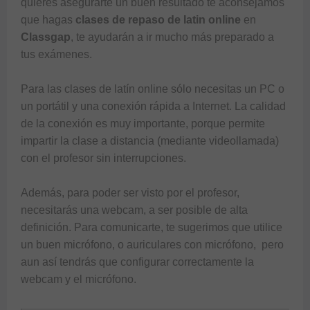
quieres asegurarte un buen resultado te aconsejamos 
que hagas 
clases de repaso de latin online
 en 
Classgap
, te ayudarán a ir mucho más preparado a 
tus exámenes.

Para las 
clases de latín online
 sólo necesitas un PC o 
un portátil y una conexión rápida a Internet. La calidad 
de la conexión es muy importante, porque permite 
impartir la clase a distancia (mediante videollamada) 
con el profesor sin interrupciones. 

Además, para poder ser visto por el profesor, 
necesitarás una webcam, a ser posible de alta 
definición. Para comunicarte, te sugerimos que utilice 
un buen micrófono, o auriculares con micrófono,  pero 
aun así tendrás que configurar correctamente la 
webcam y el micrófono.