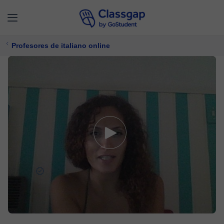
Profesores de italiano online
Laura
5,0 (517)
3477 clases
Italiano
Ofrece prueba gratuita
22 €/
clase