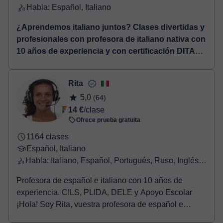
Habla: Español, Italiano
¿Aprendemos italiano juntos? Clases divertidas y
profesionales con profesora de italiano nativa con
10 años de experiencia y con certificación DITALS
para la ensañanza
⏤ ¡Hola a todos! Me llamo Ines y
soy profesora nativa con certificación DITALS para la
Rita
enseñanza del italiano a extranjeros, bilingüe
5,0
(64)
(certificado de e...
14 €
/clase
Ofrece prueba gratuita
1164 clases
Español, Italiano
Habla: Italiano, Español, Portugués, Ruso, Inglés, Francés
Profesora de español e italiano con 10 años de
experiencia. CILS, PLIDA, DELE y Apoyo Escolar
¡Hola! Soy Rita, vuestra profesora de español e
italian...