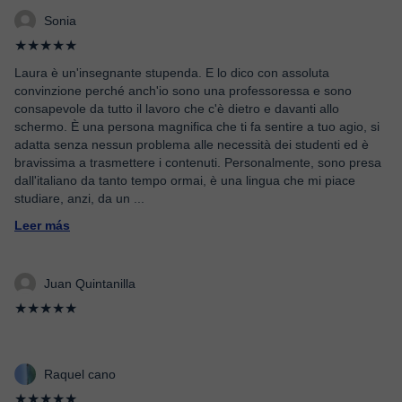
Sonia
★★★★★
Laura è un'insegnante stupenda. E lo dico con assoluta
convinzione perché anch'io sono una professoressa e sono
consapevole da tutto il lavoro che c'è dietro e davanti allo
schermo. È una persona magnifica che ti fa sentire a tuo agio, si
adatta senza nessun problema alle necessità dei studenti ed è
bravissima a trasmettere i contenuti. Personalmente, sono presa
dall'italiano da tanto tempo ormai, è una lingua che mi piace
studiare, anzi, da un
...
Leer más
Juan Quintanilla
★★★★★
Raquel cano
★★★★★