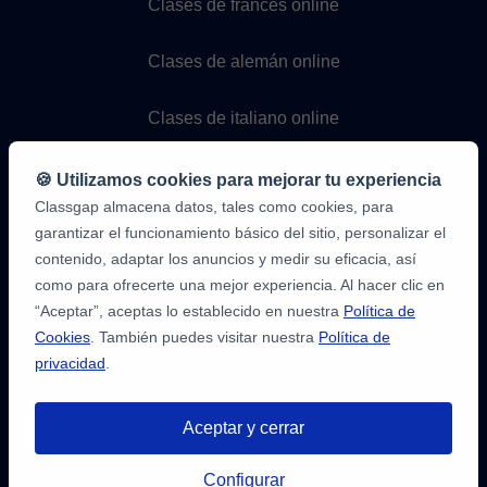
Clases de francés online
Clases de alemán online
Clases de italiano online
Clases de portugués online
🍪 Utilizamos cookies para mejorar tu experiencia
Classgap almacena datos, tales como cookies, para
Clases de matemáticas online
garantizar el funcionamiento básico del sitio, personalizar el
contenido, adaptar los anuncios y medir su eficacia, así
como para ofrecerte una mejor experiencia. Al hacer clic en
Clases de física online
“Aceptar”, aceptas lo establecido en nuestra
Política de
Cookies
. También puedes visitar nuestra
Política de
Clases de química online
privacidad
.
Clases de programación online
Aceptar y cerrar
Configurar