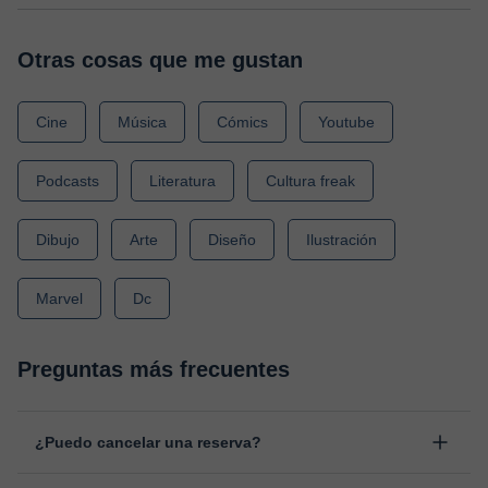
Otras cosas que me gustan
Cine
Música
Cómics
Youtube
Podcasts
Literatura
Cultura freak
Dibujo
Arte
Diseño
Ilustración
Marvel
Dc
Preguntas más frecuentes
¿Puedo cancelar una reserva?
Sí, puedes cancelar una reserva hasta un máximo de 8 horas