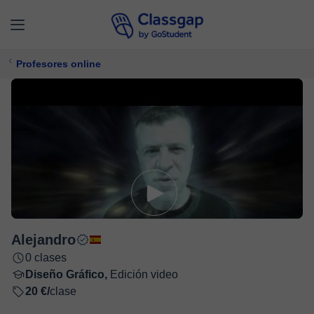
Profesores online
Alejandro
0 clases
Diseño Gráfico,
Edición video
20 €/
clase