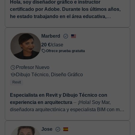
Hola, soy diseñador gráfico e instructor
certificado por Adobe. Durante los últimos años,
he estado trabajando en el área educativa,
brindando a mis alumnos una amplia gama de
posibilidades en la creación digital. Haz una
Marberd
prueba conmigo y así nos conoceremos.
⏤ Hola,
20 €
/clase
soy diseñador gráfico e instructor calificado. Tengo
Ofrece prueba gratuita
ideas innovadoras y pasión por todas las cosas
creativas realizadas de manera profesional y...
Profesor Nuevo
Dibujo Técnico, Diseño Gráfico
Revit
Especialista en Revit y Dibujo Técnico con
experiencia en arquitectura
⏤ ¡Hola! Soy Mar,
diseñadora arquitectónica y especialista BIM con más
de 8 años de experiencia profesional usando Revit en
proyectos reales de arquitec...
Jose