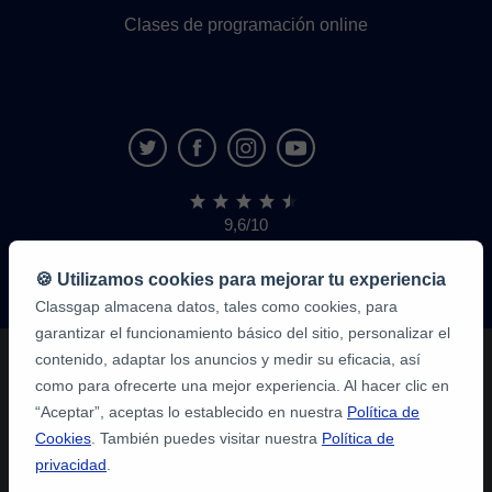
Clases de programación online
9,6/10
1.339.284
opiniones
de
🍪 Utilizamos cookies para mejorar tu experiencia
alumnos
Classgap almacena datos, tales como cookies, para
garantizar el funcionamiento básico del sitio, personalizar el
contenido, adaptar los anuncios y medir su eficacia, así
como para ofrecerte una mejor experiencia. Al hacer clic en
“Aceptar”, aceptas lo establecido en nuestra
Política de
Cookies
. También puedes visitar nuestra
Política de
privacidad
.