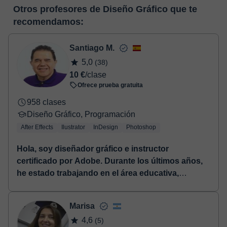
En el momento en que selecciones una clase o un pack de
pizarra virtual o el editor de textos a tiempo real. En el siguiente
Otros profesores de Diseño Gráfico que te
horas, podrás realizar el pago mediante tarjeta de débito o
enlace puedes ver una demo del aula y conocerla:
Ver aula
recomendamos:
crédito.
virtual
Una vez realices el pago de la clase, recibirás un e-mail de
confirmación de la reserva.
Santiago M.
5,0
(38)
10 €
/clase
Ofrece prueba gratuita
958 clases
Diseño Gráfico, Programación
After Effects
Ilustrator
InDesign
Photoshop
Hola, soy diseñador gráfico e instructor
certificado por Adobe. Durante los últimos años,
he estado trabajando en el área educativa,
brindando a mis alumnos una amplia gama de
posibilidades en la creación digital. Haz una
Marisa
prueba conmigo y así nos conoceremos.
⏤ Hola,
4,6
(5)
soy diseñador gráfico e instructor calificado. Tengo