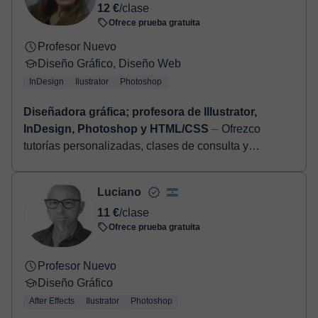
12 €
/clase
ideas innovadoras y pasión por todas las cosas
Ofrece prueba gratuita
creativas realizadas de manera profesional y...
Profesor Nuevo
Diseño Gráfico, Diseño Web
InDesign
Ilustrator
Photoshop
Diseñadora gráfica; profesora de Illustrator,
InDesign, Photoshop y HTML/CSS
⏤ Ofrezco
tutorías personalizadas, clases de consulta y
aprendizaje desde cero para quienes desean
dominar herramientas de diseño. Trabajo con
Luciano
HTML/CSS ...
11 €
/clase
Ofrece prueba gratuita
Profesor Nuevo
Diseño Gráfico
After Effects
Ilustrator
Photoshop