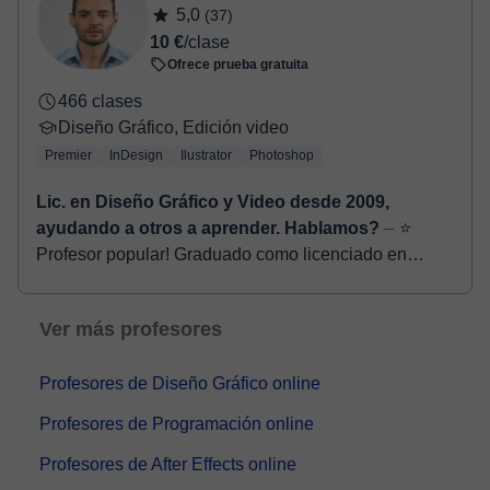
5,0
(37)
10 €
/clase
Ofrece prueba gratuita
466 clases
Diseño Gráfico, Edición video
Premier
InDesign
Ilustrator
Photoshop
Lic. en Diseño Gráfico y Video desde 2009,
ayudando a otros a aprender. Hablamos?
⏤ ⭐
Profesor popular! Graduado como licenciado en
Comunicación Visual desde el año 2009, con un
postítulo en educación; trabajando activamente en
Ver más profesores
compañ...
Profesores de Diseño Gráfico online
Profesores de Programación online
Profesores de After Effects online