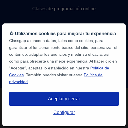
Clases de programación online
🍪 Utilizamos cookies para mejorar tu experiencia
Classgap almacena datos, tales como cookies, para
garantizar el funcionamiento básico del sitio, personalizar el
contenido, adaptar los anuncios y medir su eficacia, así
9,6/10
como para ofrecerte una mejor experiencia. Al hacer clic en
1.339.316
“Aceptar”, aceptas lo establecido en nuestra
Política de
opiniones
de
Cookies
. También puedes visitar nuestra
Política de
alumnos
privacidad
.
Aceptar y cerrar
Configurar