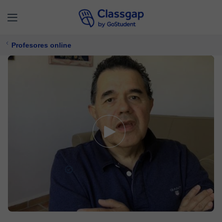
Profesores online
Santiago M.
5,0 (38)
958 clases
Diseño Gráfico,
Programación
Ofrece prueba gratuita
10 €/
clase