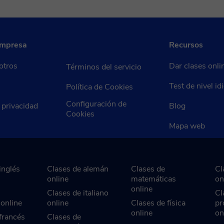
empresa
Recursos
otros
Dar clases onli
Términos del servicio
Test de nivel i
Política de Cookies
Configuración de
e privacidad
Blog
Cookies
Mapa web
inglés
Clases de alemán
Clases de
Cl
online
matemáticas
on
online
Clases de italiano
Cl
 online
online
Clases de física
pr
online
on
francés
Clases de