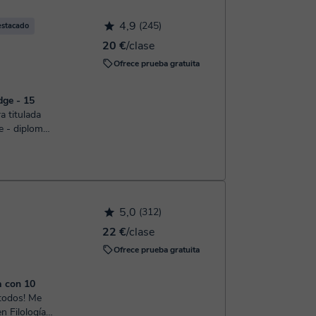
4,9
(245)
estacado
20 €
/clase
Ofrece prueba gratuita
dge - 15
e - diploma
pecializada
ón de
5,0
(312)
22 €
/clase
Ofrece prueba gratuita
a con 10
n Filología