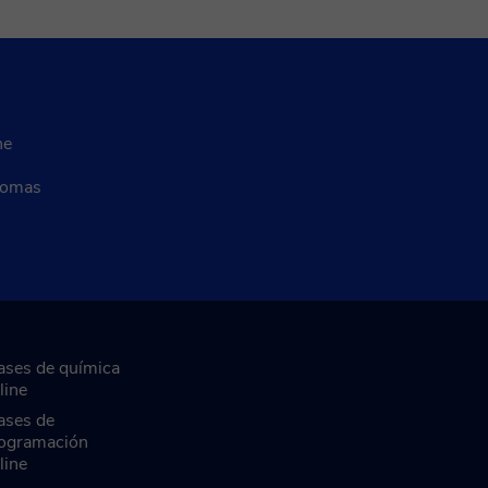
ne
diomas
ases de química
line
ases de
ogramación
line