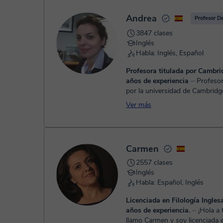
Andrea
Profesor D
3847 clases
Inglés
Habla: Inglés, Español
Profesora titulada por Cambri
años de experiencia
⏤ Profesora titulada
por la universidad de Cambridg
CELTA, el más prestigioso -, es
Ver más
en Business English, preparaci
exámenes d...
Carmen
2557 clases
Inglés
Habla: Español, Inglés
Licenciada en Filología Ingles
años de experiencia.
⏤ ¡Hola a todos! Me
llamo Carmen y soy licenciada e