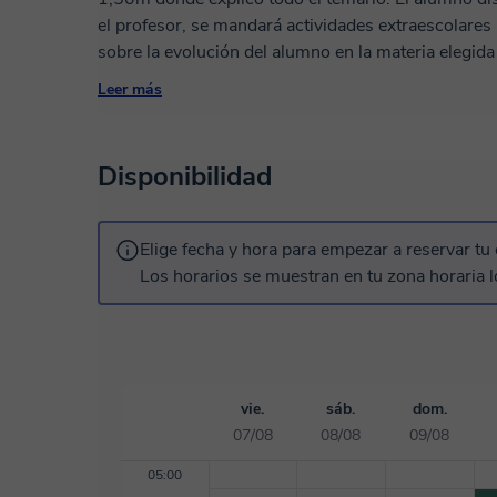
el profesor, se mandará actividades extraescolares 
sobre la evolución del alumno en la materia elegida para cursar. Por una
provengan de EOI o Cambridge/Trinity, se realizarán
Leer más
nivel, partiendo de esa base mejoraremos tanto las 
examenes para obtener dicho título. En cuanto a Pruebas de Acceso a la Universidad, Acceso de
mayores de 25 años, 40, o 45 años, se proporcion
Disponibilidad
anteriores y examenes de prueba que se irán resolv
presencial o en línea. Se realizan clases presenciales, tanto individuales como grupales; a pesar
de ello siempre recomiendo clases en grupo ya que
Elige fecha y hora para empezar a reservar tu 
interactividad entre los alumnos y su participación. Alumnos que provengan de Matemáticas, s
Los horarios se muestran en tu zona horaria l
podrá cursar todos los cursos excepto 1º y 2º Bachillerato. Formación: 1) Do
Filología Hispánica e Inglesa (Inglés y Lengua Castellana y liter
Matemáticas (UNED) 3) Certificate in Proficiency English C2 4) Diplôme d’etudes en Language
Française 5) Goethe-Zertifikat C1 6) TORFL I 7) Latin I - II y Griego I - II (Bachillerato) Puntos a
tener en cuenta: A)Experiencia demostrable. B) Prioridad a grupos de 3 o más alumnos. C)
vie.
sáb.
dom.
Clases presenciales y online.
07/08
08/08
09/08
05:00