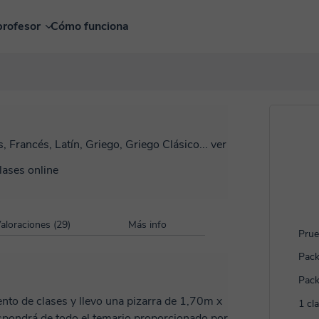
profesor
Cómo funciona
, Francés, Latín, Griego, Griego Clásico...
ver
lases online
aloraciones (29)
Más info
Prue
Pack
Pack
1 cl
spondrá de todo el temario proporcionado por