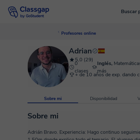
Buscar 
Profesores online
Adrian
5,0 (29)
0
Inglés,
Matemáticas
clases
más
+ de 10 años de exp. dando c
Sobre mi
Disponibilidad
V
Sobre mi
Adrián Bravo. Experiencia: Hago continuo seguimiento de clases y llevo una pizarra de 1,70m x
1,50m donde explico todo el temario. El alumno di