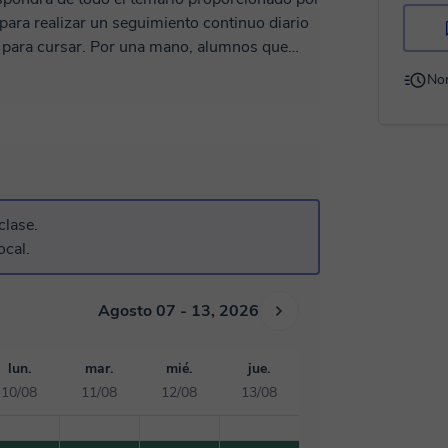
para realizar un seguimiento continuo diario
 mano, alumnos que
 pruebas escritas y orales para medir el
No
partes escritas como las partes orales de los
a lo mismo, temario, examenes de años
iendo mientras se esté realizando la clase
 uno de mis puntos fuertes es la
clase.
e
ocal.
ble Grado en
atura) ?? 2) Microgrado en
Agosto 07 - 13, 2026
lun.
mar.
mié.
jue.
10/08
11/08
12/08
13/08