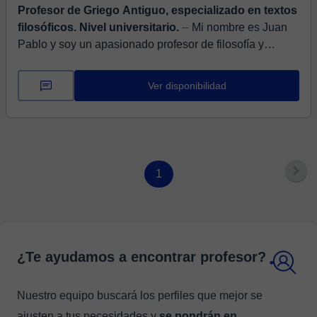
Profesor de Griego Antiguo, especializado en textos
filosóficos. Nivel universitario.
⏤ Mi nombre es Juan
Pablo y soy un apasionado profesor de filosofía y
lenguas clásicas. Con más de 15 años de experiencia
docente, ofrezco clases comple...
Ver disponibilidad
1
¿Te ayudamos a encontrar profesor?
Nuestro equipo buscará los perfiles que mejor se
ajusten a tus necesidades y
se pondrán en