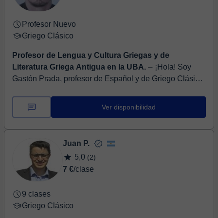
Profesor Nuevo
Griego Clásico
Profesor de Lengua y Cultura Griegas y de
Literatura Griega Antigua en la UBA.
⏤ ¡Hola! Soy
Gastón Prada, profesor de Español y de Griego Clásico,
Doctor en Filosofía, por la Universidad de Buenos Aires
en donde también doy clases ...
Ver disponibilidad
Juan P.
5,0
(2)
7 €
/clase
9 clases
Griego Clásico