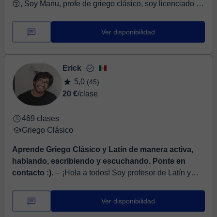
😚, Soy Manu, profe de griego clásico, soy licenciado en
filología clásica por la Universidad de Sevilla. Tengo
varios años de experiencia da...
Ver disponibilidad
Erick
5,0
(45)
20 €
/clase
469 clases
Griego Clásico
Aprende Griego Clásico y Latín de manera activa,
hablando, escribiendo y escuchando. Ponte en
contacto :).
⏤ ¡Hola a todos! Soy profesor de Latín y
Griego Clásico, egresado de la licenciatura en Historia
por la Universidad Nacional Autónoma de México y de
Ver disponibilidad
la ...