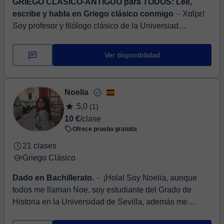
GRIEGO CLÁSICO-ANTIGUO para TODOS: Lee,
escribe y habla en Griego clásico conmigo
⏤ Χαῖρε!
Soy profesor y filólogo clásico de la Universiad
Nacional. He sido parte del grupo de estudios
bizantinos de la Universidad de Viena. Me deslum...
Ver disponibilidad
Noelia
5,0
(1)
10 €
/clase
Ofrece prueba gratuita
21 clases
Griego Clásico
Dado en Bachillerato.
⏤ ¡Hola! Soy Noelia, aunque
todos me llaman Noe, soy estudiante del Grado de
Historia en la Universidad de Sevilla, además me
gradué en Bachillerato de ...