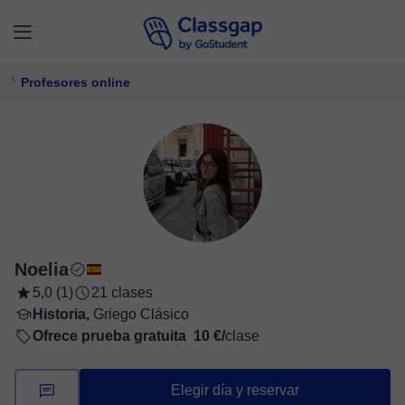
Profesores online
Noelia
5,0 (1)
21 clases
Historia,
Griego Clásico
Ofrece prueba gratuita
10 €/
clase
Elegir día y reservar