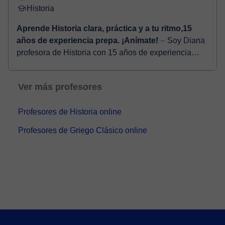
estructurades per ESO i Batxillerat
⏤ Soy
estudiante de Historia en la Universidad de
Barcelona y siempre me ha resultado fácil explicar
contenidos de Historia, Ciencias Sociales y Filosof...
Diana
13 €
/clase
Ofrece prueba gratuita
Profesor Nuevo
Historia
Aprende Historia clara, práctica y a tu ritmo,15
años de experiencia prepa. ¡Anímate!
⏤ Soy Diana
profesora de Historia con 15 años de experiencia
impartiendo clases en bachillerato. A lo largo de mi
trayectoria he ayudado a cientos de es...
Ver más profesores
Profesores de Historia online