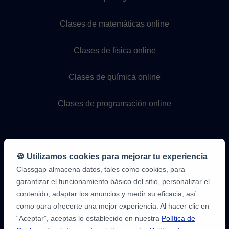
Clases de francés online
Clases de alemán online
Clases de italiano online
Clases de portugués online
Clases de matemáticas online
Clases de física online
🍪 Utilizamos cookies para mejorar tu experiencia
Classgap almacena datos, tales como cookies, para
garantizar el funcionamiento básico del sitio, personalizar el
Clases de química online
contenido, adaptar los anuncios y medir su eficacia, así
como para ofrecerte una mejor experiencia. Al hacer clic en
Clases de programación online
“Aceptar”, aceptas lo establecido en nuestra
Política de