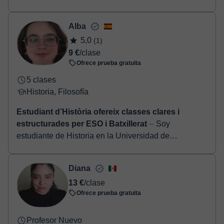
7 €
/clase
Ofrece prueba gratuita
Profesor Nuevo
Historia
Clase Historia del Arte / Gestión Proyectos
Creativos
⏤ Soy Sabina, cantautora, gestora y
licenciada en crítica de artes. Me dedico a acompañar
procesos creativos y a ayudar a quienes quieren dar
forma a su...
Alba
5,0
(1)
9 €
/clase
Ofrece prueba gratuita
5 clases
Historia, Filosofía
Estudiant d’Història ofereix classes clares i