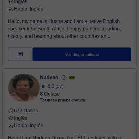
Inglés
Habla: Inglés
Hello, my name is Husna and I am a native English
speaker from South Africa. I enjoy painting, reading,
history, and learning about other countries an...
Ver disponibilidad
Nadeen
5,0
(37)
8 €
/clase
Ofrece prueba gratuita
672 clases
Inglés
Habla: Inglés
Hello! I am Nadeen Dixon, I'm TEFL certified, with a