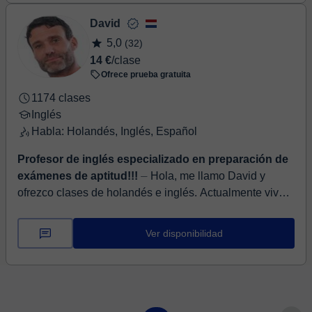
David
5,0
(32)
14 €
/clase
Ofrece prueba gratuita
1174 clases
Inglés
Habla: Holandés, Inglés, Español
Profesor de inglés especializado en preparación de
exámenes de aptitud!!!
⏤ Hola, me llamo David y
ofrezco clases de holandés e inglés. Actualmente vivo
en el Ecuador aunque nací y crecí en los Países Bajos.
Hablo holandés, in...
Ver disponibilidad