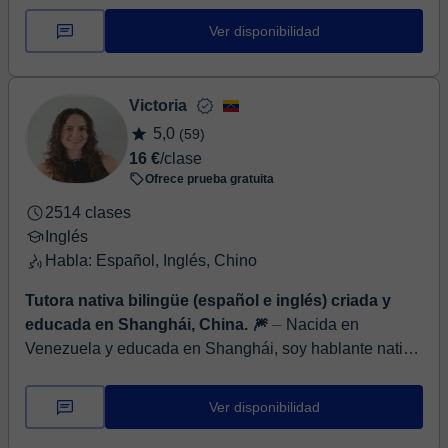
Ver disponibilidad
Victoria
5,0
(59)
16 €
/clase
Ofrece prueba gratuita
2514 clases
Inglés
Habla: Español, Inglés, Chino
Tutora nativa bilingüe (español e inglés) criada y
educada en Shanghái, China. 🎆
⏤ Nacida en
Venezuela y educada en Shanghái, soy hablante nativa
bilingüe del español e inglés con más de 8 años de
experiencia enseñando ambos idiomas....
Ver disponibilidad