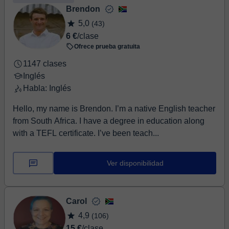
Brendon
5,0
(43)
6 €
/clase
Ofrece prueba gratuita
1147 clases
Inglés
Habla: Inglés
Hello, my name is Brendon. I’m a native English teacher
from South Africa. I have a degree in education along
with a TEFL certificate. I’ve been teach...
Ver disponibilidad
Carol
4,9
(106)
15 €
/clase