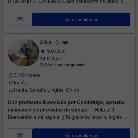
DISPONIBLES AHORA! Cada estudiante es único, así
que adapto mis clases a sus necesidades, objetivos y
habilidades. Mi objetivo es cr...
Ver disponibilidad
Alice
5,0
(359)
18 €
/clase
Ofrece prueba gratuita
3142 clases
Inglés
Habla: Español, Inglés, Chino
Con profesora licenciada por Cambridge, aprueba
exámenes y entrevistas de trabajo
⏤ ¡Hola a ti!
Bienvenido a mi página. ¿Te gustaría llevar tu inglés a
un nivel completamente nuevo? ¡Asegúrate de
desarrollar todos los aspectos del ing...
Ver disponibilidad