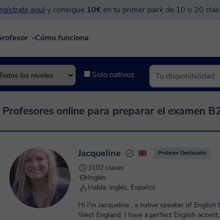
gístrate aquí
y consigue
10€
en tu primer pack de 10 o 20 clas
profesor
Cómo funciona
Solo nativos
Profesores online para preparar el examen B2 F
Jacqueline
Profesor Destacado
3102 clases
Inglés
Habla: Inglés, Español
Hi I'm Jacqueline , a native speaker of Englis
West England. I have a perfect English accent,