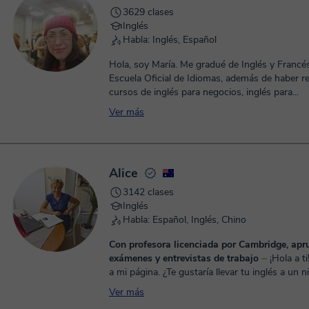
3629 clases
Inglés
Habla: Inglés, Español
Hola, soy María. Me gradué de Inglés y Francés
Escuela Oficial de Idiomas, además de haber re
cursos de inglés para negocios, inglés para...
Ver más
Alice
3142 clases
Inglés
Habla: Español, Inglés, Chino
Con profesora licenciada por Cambridge, apr
exámenes y entrevistas de trabajo
⏤ ¡Hola a ti! Bienvenido
a mi página. ¿Te gustaría llevar tu inglés a un ni
completamente nuevo? ¡Asegúrate de desarroll
Ver más
aspectos del ing...