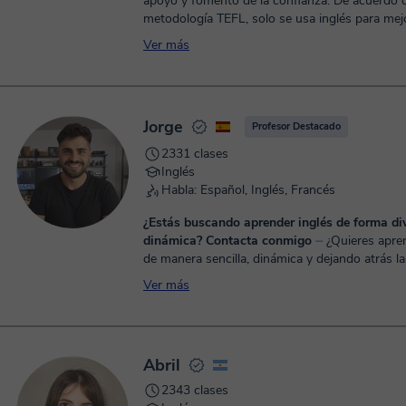
apoyo y fomento de la confianza. De acuerdo c
metodología TEFL, solo se usa inglés para mejo
Ver más
Jorge
Profesor Destacado
2331 clases
Inglés
Habla: Español, Inglés, Francés
¿Estás buscando aprender inglés de forma div
dinámica? Contacta conmigo
⏤ ¿Quieres aprender inglés
de manera sencilla, dinámica y dejando atrás l
sesiones de gramática? Si es así, este es tu sitio. Sobre 
Ver más
¡Ho...
Abril
2343 clases