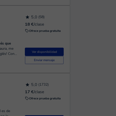
5,0
(58)
18 €
/clase
Ofrece prueba gratuita
lés que
Ver disponibilidad
glés! Con
alum...
Enviar mensaje
5,0
(1732)
17 €
/clase
Ofrece prueba gratuita
l es de