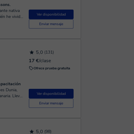
ssons.
Ver disponibilidad
ién he vivido
Enviar mensaje
 edades y
gramática o
es
5,0
(131)
 Me encanta
tadas a las
17 €
/clase
Ofrece prueba gratuita
mos decidir
s que
apacitación
de prueba es gratuita 👩🏻‍💻 ¡Hasta pronto!
Ver disponibilidad
. ‍Llevo
A1 hasta B2.
Enviar mensaje
5,0
(98)