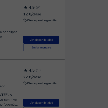
4,9
(94)
12 €
/clase
Ofrece prueba gratuita
da por Alpha
üe
Ver disponibilidad
Enviar mensaje
4,5
(43)
22 €
/clase
Ofrece prueba gratuita
iego
A/TEFL y
Ver disponibilidad
ego (además