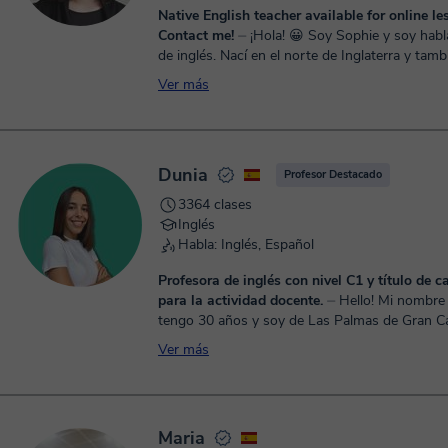
Native English teacher available for online le
Contact me!
⏤ ¡Hola! 😀 Soy Sophie y soy hablante nativa
de inglés. Nací en el norte de Inglaterra y tamb
varios años en Italia y España. 🧑‍🏫Llevo 6 años dando
Ver más
clases de inglés a niños y adultos de todas las
niveles. Puedo ayudarte a mejorar tu nivel de 
de conversación, así como a preparar exámen
específicos. 👨‍🎓 Soy licenciada en Lenguas y Literaturas
Dunia
Extranjeras y tengo un máster en Traducción.
Profesor Destacado
enseñar, mis clases son personalizadas y adap
3364 clases
necesidades de cada uno. No dudes en ponerte en
Inglés
contacto conmigo si tienes alguna duda, pode
Habla: Inglés, Español
juntos la mejor metodología para ti y los tema
prefieres tratar durante las clases 👉🏽Recuerda que la
Profesora de inglés con nivel C1 y título de c
primera clase 
para la actividad docente.
⏤ Hello! Mi nombre es Dunia,
tengo 30 años y soy de Las Palmas de Gran Canaria
más de 6 años enseñando inglés, desde nivel 
Ver más
He i...
Maria