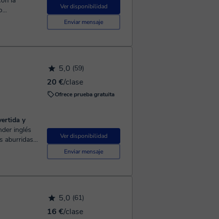
on la
Ver disponibilidad
...
Enviar mensaje
5,0
(59)
20 €
/clase
Ofrece prueba gratuita
ertida y
Ver disponibilidad
as aburridas
mí:
Enviar mensaje
5,0
(61)
16 €
/clase