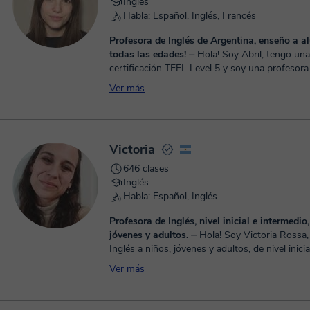
Inglés
Habla: Español, Inglés, Francés
Profesora de Inglés de Argentina, enseño a 
todas las edades!
⏤ Hola! Soy Abril, tengo una
certificación TEFL Level 5 y soy una profesora
Argentina. Trabajo con mi propio material o co
Ver más
provean mis alu...
Victoria
646 clases
Inglés
Habla: Español, Inglés
Profesora de Inglés, nivel inicial e intermedio, niños,
jóvenes y adultos.
⏤ Hola! Soy Victoria Rossa, enseño
Inglés a niños, jóvenes y adultos, de nivel inicia
intermedio, desde hace más de 10 años. Las cl
Ver más
adaptan a ...