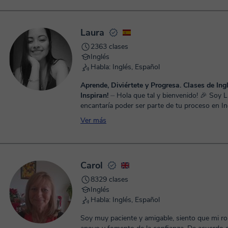
Laura
2363 clases
Inglés
Habla: Inglés, Español
Aprende, Diviértete y Progresa. Clases de Ing
Inspiran!
⏤ Hola que tal y bienvenido! 🎉 Soy Laura, me
encantaría poder ser parte de tu proceso en In
más de cinco años de experiencia enseñando a 
Ver más
Carol
8329 clases
Inglés
Habla: Inglés, Español
Soy muy paciente y amigable, siento que mi ro