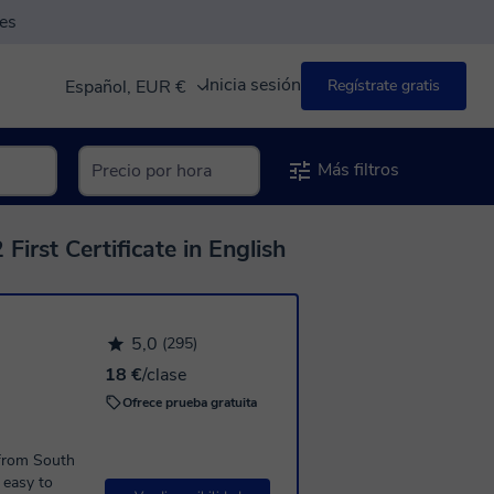
es
Inicia sesión
Español, EUR €
Regístrate gratis
Más filtros
irst Certificate in English
5,0
(295)
18 €
/clase
Ofrece prueba gratuita
h from South
 easy to