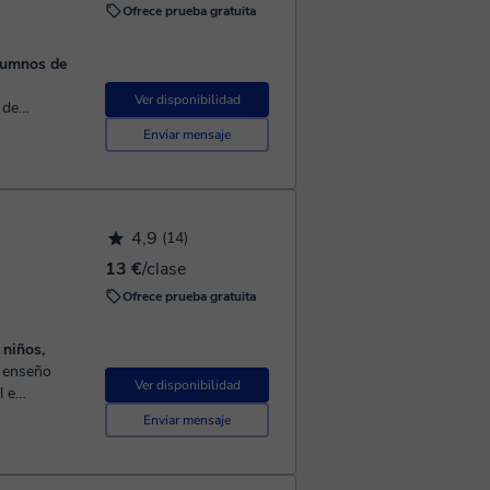
Ofrece prueba gratuita
alumnos de
Ver disponibilidad
 de
n el que me
Enviar mensaje
4,9
(14)
13 €
/clase
Ofrece prueba gratuita
Ver disponibilidad
l e
ases se
Enviar mensaje