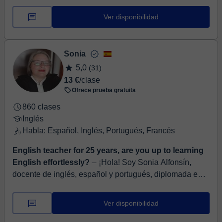
Ver disponibilidad
Sonia
5,0
(31)
13 €
/clase
Ofrece prueba gratuita
860 clases
Inglés
Habla: Español, Inglés, Portugués, Francés
English teacher for 25 years, are you up to learning
English effortlessly?
⏤ ¡Hola! Soy Sonia Alfonsín,
docente de inglés, español y portugués, diplomada en
Empresariales por la UPV y con certificado C2 en Inglés
por la EOI y C...
Ver disponibilidad