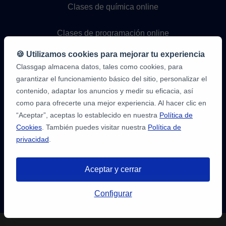
Clases de química online
Clases de programación online
🍪 Utilizamos cookies para mejorar tu experiencia
Classgap almacena datos, tales como cookies, para
garantizar el funcionamiento básico del sitio, personalizar el
contenido, adaptar los anuncios y medir su eficacia, así
como para ofrecerte una mejor experiencia. Al hacer clic en
“Aceptar”, aceptas lo establecido en nuestra
Política de
9,6/10
Cookies
. También puedes visitar nuestra
Política de
1.339.284
privacidad
.
opiniones
de
alumnos
Aceptar y cerrar
2
en
opiniones-
Tienes hasta
3 pruebas gratis
de 20
verificadas.com
Configurar
min. para encontrar profesor.
10
/
10
a
¡Regístratre y reserva!
classgap.com