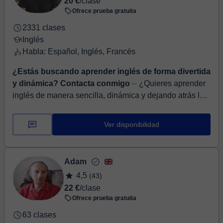
20 €
/clase
Ofrece prueba gratuita
2331 clases
Inglés
Habla: Español, Inglés, Francés
¿Estás buscando aprender inglés de forma divertida
y dinámica? Contacta conmigo
⏤ ¿Quieres aprender
inglés de manera sencilla, dinámica y dejando atrás las
aburridas sesiones de gramática? Si es así, este es tu
sitio. Sobre mí: ¡Ho...
Ver disponibilidad
Adam
4,5
(43)
22 €
/clase
Ofrece prueba gratuita
63 clases