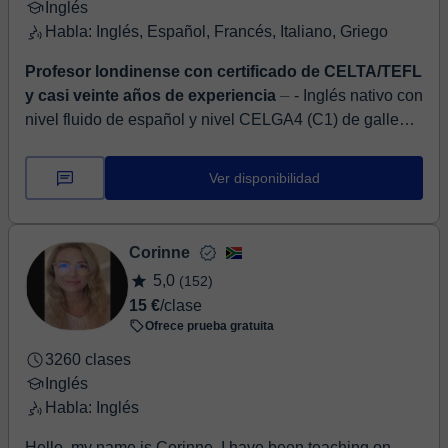
Inglés
Habla: Inglés, Español, Francés, Italiano, Griego
Profesor londinense con certificado de CELTA/TEFL
y casi veinte años de experiencia
⏤ - Inglés nativo con
nivel fluido de español y nivel CELGA4 (C1) de gallego
(además de conocimientos de otros idiomas) - Profesor
creativo y entusiasta...
Ver disponibilidad
Corinne
5,0
(152)
15 €
/clase
Ofrece prueba gratuita
3260 clases
Inglés
Habla: Inglés
Hello, my name is Corinne, I have been teaching on