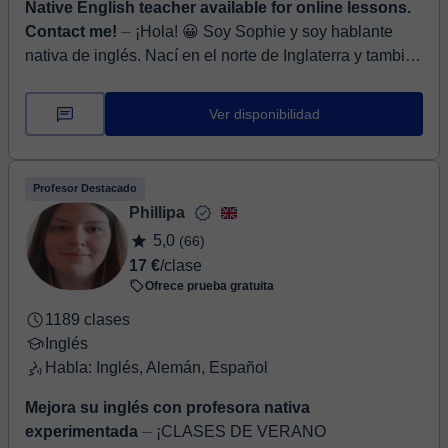
Native English teacher available for online lessons.
Contact me!
⏤ ¡Hola! 😀 Soy Sophie y soy hablante
nativa de inglés. Nací en el norte de Inglaterra y también
he vivido varios años en Italia y España. 🧑‍🏫Llevo 6
años dando clases de inglés a niños y adultos de todas
Ver disponibilidad
las edades y niveles. Puedo ayudarte a mejorar tu nivel
de gramática o de conversación, así como a preparar
exámenes específicos. 👨‍🎓 Soy licenciada en Lenguas
Profesor Destacado
y Literaturas Extranjeras y tengo un máster en
Phillipa
Traducción. Me encanta enseñar, mis clases son
5,0
(66)
personalizadas y adaptadas a las necesidades de cada
17 €
/clase
uno. No dudes en ponerte en contacto conmigo si tienes
Ofrece prueba gratuita
alguna duda, podemos decidir juntos la mejor
metodología para ti y los temas que prefieres tratar
1189 clases
durante las clases 👉🏽Recuerda que la primera clase de
Inglés
Habla: Inglés, Alemán, Español
prueba es gratuita 👩🏻‍💻 ¡Hasta pronto!
Mejora su inglés con profesora nativa
experimentada
⏤ ¡CLASES DE VERANO