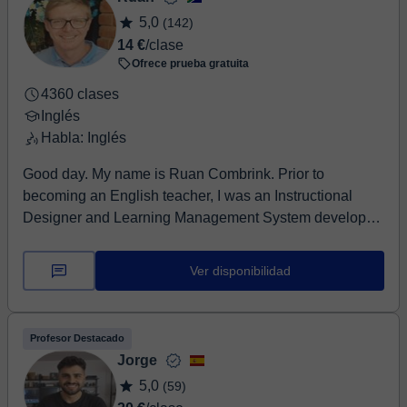
5,0
(142)
14 €
/clase
Ofrece prueba gratuita
4360 clases
Inglés
Habla: Inglés
Good day. My name is Ruan Combrink. Prior to
becoming an English teacher, I was an Instructional
Designer and Learning Management System developer
a...
Ver disponibilidad
Profesor Destacado
Jorge
5,0
(59)