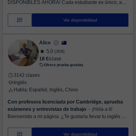
DISPONIBLES AHORA! Cada estudiante es único, así
que adapto mis clases a sus necesidades, objetivos y
habilidades. Mi objetivo es cr...
Ver disponibilidad
Alice
5,0
(359)
18 €
/clase
Ofrece prueba gratuita
3142 clases
Inglés
Habla: Español, Inglés, Chino
Con profesora licenciada por Cambridge, aprueba
exámenes y entrevistas de trabajo
⏤ ¡Hola a ti!
Bienvenido a mi página. ¿Te gustaría llevar tu inglés a
un nivel completamente nuevo? ¡Asegúrate de
desarrollar todos los aspectos del ing...
Ver disponibilidad