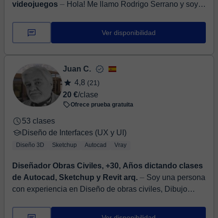
videojuegos
⏤ Hola! Me llamo Rodrigo Serrano y soy
Environment/Technical artist con mas de 7 años de
experiencia profesional en la industria del videojuego,
Ver disponibilidad
trabaja...
Juan C.
4,8
(21)
20 €
/clase
Ofrece prueba gratuita
53 clases
Diseño de Interfaces (UX y UI)
Diseño 3D
Sketchup
Autocad
Vray
Diseñador Obras Civiles, +30, Años dictando clases
de Autocad, Sketchup y Revit arq.
⏤ Soy una persona
con experiencia en Diseño de obras civiles, Dibujo
técnico, Dibujo de Proyectos, Autocad, Sketchup, Revit
arquitectura y con ma...
Ver disponibilidad