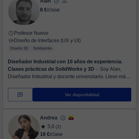
Alan
8 €
/clase
Profesor Nuevo
Diseño de Interfaces (UX y UI)
Diseño 3D
Solidworks
Diseñador Industrial con 10 años de experiencia.
Clases prácticas de SolidWorks y 3D
⏤ Soy Alan,
Diseñador Industrial y docente universitario. Llevo más
de 10 años inmerso en la industria metalmecánica,
trabajando en el desarrollo de pro...
Ver disponibilidad
Andrea
5,0
(2)
16 €
/clase