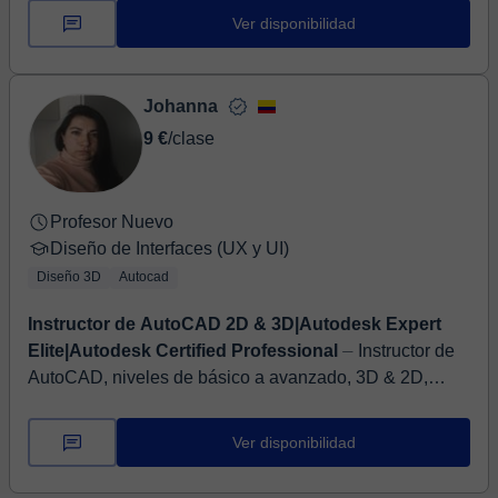
años dedicada a la...
Ver disponibilidad
Johanna
9 €
/clase
Profesor Nuevo
Diseño de Interfaces (UX y UI)
Diseño 3D
Autocad
Instructor de AutoCAD 2D & 3D|Autodesk Expert
Elite|Autodesk Certified Professional
⏤ Instructor de
AutoCAD, niveles de básico a avanzado, 3D & 2D,
apasionado por enseñar Las clases pueden tomarse
según necesidad o propósito, desde ase...
Ver disponibilidad