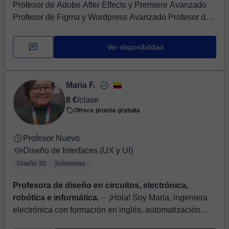
Profesor de Adobe After Effects y Premiere Avanzado
Profesor de Figma y Wordpress Avanzado Profesor de
Guion, Storyboard, Animación Profesor de Realid...
Ver disponibilidad
Maria F.
8 €
/clase
Ofrece prueba gratuita
Profesor Nuevo
Diseño de Interfaces (UX y UI)
Diseño 3D
Solidworks
Profesora de diseño en circuitos, electrónica,
robótica e informática.
⏤ ¡Hola! Soy Maria, ingeniera
electrónica con formación en inglés, automatización
industrial y pedagogía humana 📚. Llevo más de tres