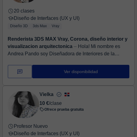
20 clases
Diseño de Interfaces (UX y UI)
Diseño 3D
3ds Max
Vray
Renderista 3DS MAX Vray, Corona, diseño interior y
visualizacion arquitectonica
⏤ Hola! Mi nombre es
Andrea Pando soy Diseñadora de Interiores de la
Universidad del Azuay, Cuenca,Ec. Llevo algunos años
en este mundo de 3dmax, autoc...
Ver disponibilidad
Vielka
10 €
/clase
Ofrece prueba gratuita
Profesor Nuevo
Diseño de Interfaces (UX y UI)