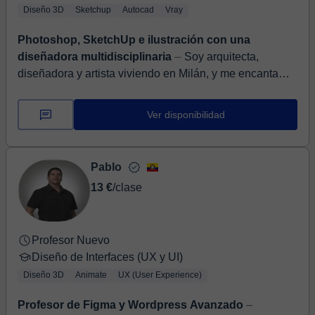
Diseño 3D
Sketchup
Autocad
Vray
Photoshop, SketchUp e ilustración con una
diseñadora multidisciplinaria
⏤ Soy arquitecta,
diseñadora y artista viviendo en Milán, y me encanta
convertir ideas en imágenes que cuentan historias.
Enseño representación gráfica...
Ver disponibilidad
Pablo
13 €
/clase
Profesor Nuevo
Diseño de Interfaces (UX y UI)
Diseño 3D
Animate
UX (User Experience)
Profesor de Figma y Wordpress Avanzado
⏤