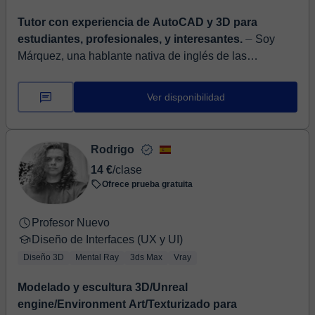
Tutor con experiencia de AutoCAD y 3D para
estudiantes, profesionales, y interesantes.
⏤ Soy
Márquez, una hablante nativa de inglés de las
Bahamas. Soy un arquitecta de interiores y gerente de
proyectos que actualmente reside en Barcelona....
Ver disponibilidad
Rodrigo
14 €
/clase
Ofrece prueba gratuita
Profesor Nuevo
Diseño de Interfaces (UX y UI)
Diseño 3D
Mental Ray
3ds Max
Vray
Modelado y escultura 3D/Unreal
engine/Environment Art/Texturizado para