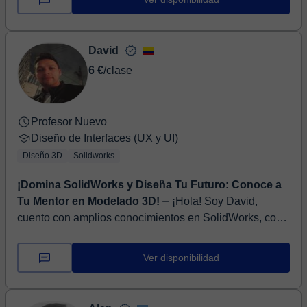
David
6 €
/clase
Profesor Nuevo
Diseño de Interfaces (UX y UI)
Diseño 3D
Solidworks
¡Domina SolidWorks y Diseña Tu Futuro: Conoce a
Tu Mentor en Modelado 3D!
⏤ ¡Hola! Soy David,
cuento con amplios conocimientos en SolidWorks, con
12 años de experiencia en el diseño y modelado 3D. He
trabajado en una variedad...
Ver disponibilidad