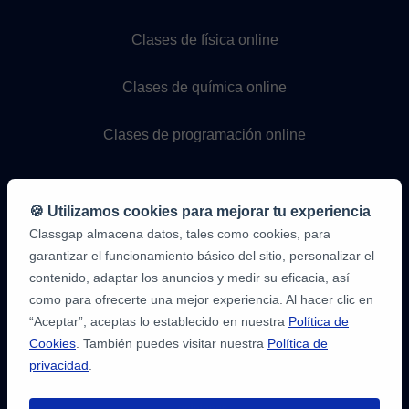
Clases de física online
Clases de química online
Clases de programación online
🍪 Utilizamos cookies para mejorar tu experiencia
Classgap almacena datos, tales como cookies, para
garantizar el funcionamiento básico del sitio, personalizar el
contenido, adaptar los anuncios y medir su eficacia, así
como para ofrecerte una mejor experiencia. Al hacer clic en
9,6/10
1.339.284
“Aceptar”, aceptas lo establecido en nuestra
Política de
opiniones
de
Cookies
. También puedes visitar nuestra
Política de
alumnos
privacidad
.
2
en
opiniones-