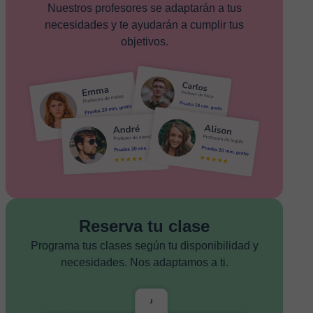
Nuestros profesores se adaptarán a tus
necesidades y te ayudarán a cumplir tus
objetivos.
Reserva tu clase
Programa tus clases según tu disponibilidad y
necesidades. Nos adaptamos a ti.