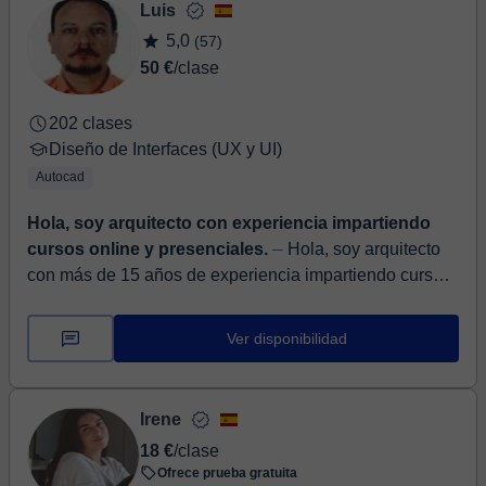
Luis
5,0
(57)
50 €
/clase
202 clases
Diseño de Interfaces (UX y UI)
Autocad
Hola, soy arquitecto con experiencia impartiendo
cursos online y presenciales.
⏤ Hola, soy arquitecto
con más de 15 años de experiencia impartiendo cursos
en institutos de enseñanza de programas informáticos,
online e InCompany, as...
Ver disponibilidad
Irene
18 €
/clase
Ofrece prueba gratuita