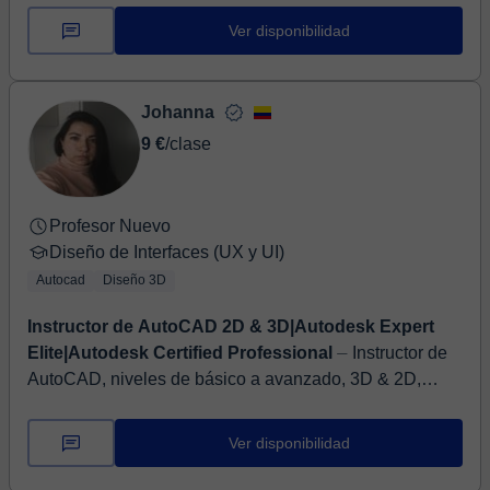
ingenieros competentes en el desarrollo...
Ver disponibilidad
Johanna
9 €
/clase
Profesor Nuevo
Diseño de Interfaces (UX y UI)
Autocad
Diseño 3D
Instructor de AutoCAD 2D & 3D|Autodesk Expert
Elite|Autodesk Certified Professional
⏤ Instructor de
AutoCAD, niveles de básico a avanzado, 3D & 2D,
apasionado por enseñar Las clases pueden tomarse
según necesidad o propósito, desde ase...
Ver disponibilidad