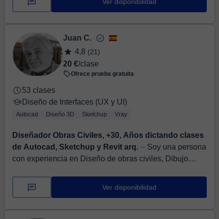
Ver disponibilidad
Juan C.
4,8
(21)
20 €
/clase
Ofrece prueba gratuita
53 clases
Diseño de Interfaces (UX y UI)
Autocad
Diseño 3D
Sketchup
Vray
Diseñador Obras Civiles, +30, Años dictando clases
de Autocad, Sketchup y Revit arq.
⏤ Soy una persona
con experiencia en Diseño de obras civiles, Dibujo
técnico, Dibujo de Proyectos, Autocad, Sketchup, Revit
arquitectura y con ma...
Ver disponibilidad