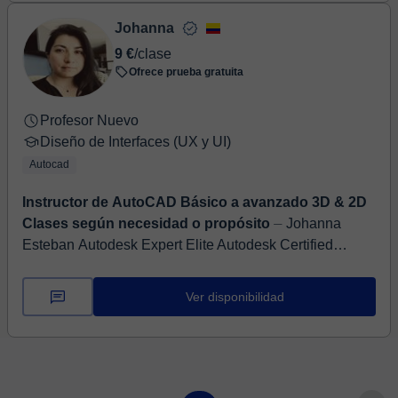
Johanna
9 €
/clase
Ofrece prueba gratuita
Profesor Nuevo
Diseño de Interfaces (UX y UI)
Autocad
Instructor de AutoCAD Básico a avanzado 3D & 2D
Clases según necesidad o propósito
⏤ Johanna
Esteban Autodesk Expert Elite Autodesk Certified
Professional AutoCAD Customer Council Miembro de la
Comunidad de Autodesk (Nivel 10) Autod...
Ver disponibilidad