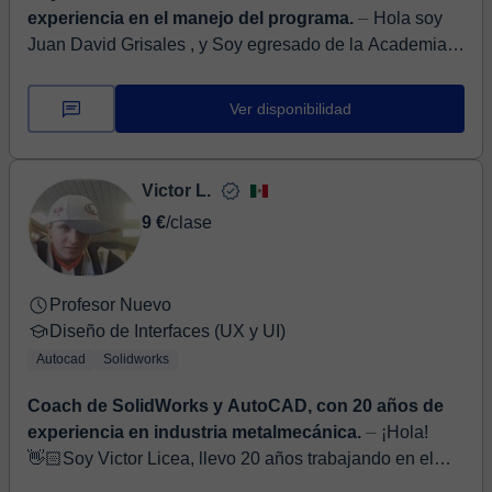
experiencia en el manejo del programa.
⏤ Hola soy
Juan David Grisales , y Soy egresado de la Academia
de Dibujo Profesional , graduado en el año 2011, me
dedico a la arquitectura desde hace 8...
Ver disponibilidad
Victor L.
9 €
/clase
Profesor Nuevo
Diseño de Interfaces (UX y UI)
Autocad
Solidworks
Coach de SolidWorks y AutoCAD, con 20 años de
experiencia en industria metalmecánica.
⏤ ¡Hola!
👋🏻Soy Victor Licea, llevo 20 años trabajando en el
sector de la manufactura Metalmecánica, y formando