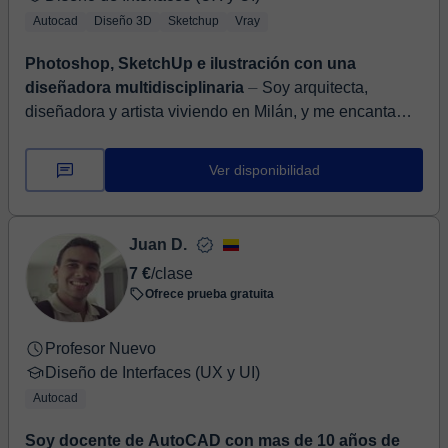
Autocad
Diseño 3D
Sketchup
Vray
Photoshop, SketchUp e ilustración con una
diseñadora multidisciplinaria
⏤ Soy arquitecta,
diseñadora y artista viviendo en Milán, y me encanta
convertir ideas en imágenes que cuentan historias.
Enseño representación gráfica...
Ver disponibilidad
Juan D.
7 €
/clase
Ofrece prueba gratuita
Profesor Nuevo
Diseño de Interfaces (UX y UI)
Autocad
Soy docente de AutoCAD con mas de 10 años de