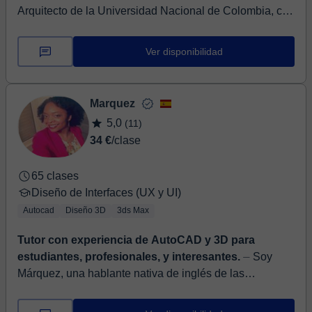
Arquitecto de la Universidad Nacional de Colombia, con
conocimientos en ingeniería civil. Mi enfoque está en
vivienda y construcción, con experien...
Ver disponibilidad
Marquez
5,0
(11)
34 €
/clase
65 clases
Diseño de Interfaces (UX y UI)
Autocad
Diseño 3D
3ds Max
Tutor con experiencia de AutoCAD y 3D para
estudiantes, profesionales, y interesantes.
⏤ Soy
Márquez, una hablante nativa de inglés de las
Bahamas. Soy un arquitecta de interiores y gerente de
proyectos que actualmente reside en Barcelona....