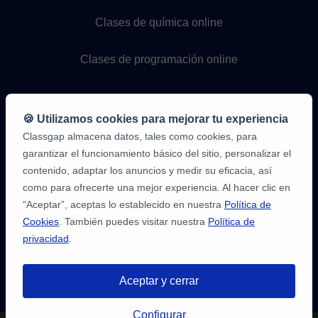
Clases de química online
Clases de programación online
🍪 Utilizamos cookies para mejorar tu experiencia
Classgap almacena datos, tales como cookies, para
garantizar el funcionamiento básico del sitio, personalizar el
contenido, adaptar los anuncios y medir su eficacia, así
como para ofrecerte una mejor experiencia. Al hacer clic en
9,6/10
1.339.284
“Aceptar”, aceptas lo establecido en nuestra
Política de
opiniones
de
Cookies
. También puedes visitar nuestra
Política de
alumnos
privacidad
.
2
en
opiniones-
Aceptar y cerrar
verificadas.com
10
/
10
a
Tienes hasta
3 pruebas gratis
de 20
classgap.com
Configurar