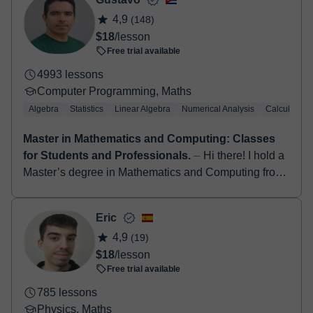
4,9
(148)
$18
/lesson
Free trial available
4993 lessons
Computer Programming, Maths
Algebra
Statistics
Linear Algebra
Numerical Analysis
Calculus
Master in Mathematics and Computing: Classes
for Students and Professionals.
⏤ Hi there! I hold a
Master’s degree in Mathematics and Computing from
the University of Cantabria, Spain, and a Bachelor’s
degree in Computer Science. ...
Eric
4,9
(19)
$18
/lesson
Free trial available
785 lessons
Physics, Maths