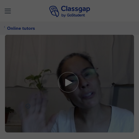
Online tutors
Saniye
0 lessons
Maths,
Chemistry
$ 13/
lesson