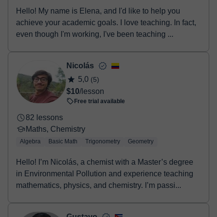
Hello! My name is Elena, and I'd like to help you
achieve your academic goals. I love teaching. In fact,
even though I'm working, I've been teaching ...
Nicolás
5,0
(5)
$10
/lesson
Free trial available
82 lessons
Maths, Chemistry
Algebra
Basic Math
Trigonometry
Geometry
Hello! I’m Nicolás, a chemist with a Master’s degree
in Environmental Pollution and experience teaching
mathematics, physics, and chemistry. I’m passi...
Gustavo