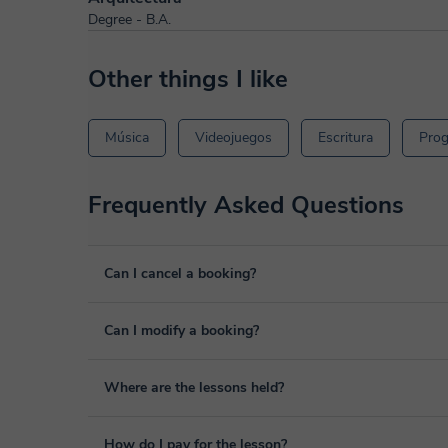
Degree - B.A.
Other things I like
Música
Videojuegos
Escritura
Prog
Frequently Asked Questions
Can I cancel a booking?
Yes, you can cancel booking up to 8 hours before the lesso
Can I modify a booking?
We will study each case personally to carry out the refund
Yes, something unexpected can always happen, so you can
Where are the lessons held?
it from your personal area in "Scheduled lessons" throug
The class is done through classgap’s virtual classroom. C
How do I pay for the lesson?