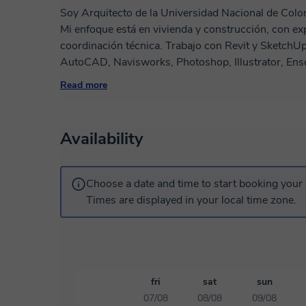
Soy Arquitecto de la Universidad Nacional de Colom
Mi enfoque está en vivienda y construcción, con ex
coordinación técnica. Trabajo con Revit y SketchUp como herramientas principales, además de
AutoCAD, Navisworks, Photoshop, Illustrator, Ens
complementan el flujo de trabajo en arquitectura e 
Read more
arquitectura, desde estructuras, presupuestos y con
cuanto a diseño arquitectónico, me especializo en v
proyecto se trata de un diseño muy artístico, te aconsej
Availability
enseñar desde la lógica de los proyectos reales, co
de cada estudiante y busco siempre ofrecer explicaci
necesidades académicas o profesionales. Claramente soy muy respetuoso con mis estudiantes y
Choose a date and time to start booking your 
no sólo me limito a resolver dudas puntales, sino 
Times are displayed in your local time zone.
experiencias acerca del área de consulta para com
fri
sat
sun
07/08
08/08
09/08