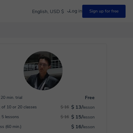
Log in
English, USD $
Sign up for free
Free
20 min. trial
$ 13/
 of 10 or 20 classes
$ 16
lesson
$ 15/
 5 lessons
$ 16
lesson
$ 16/
ass (60 min.)
lesson