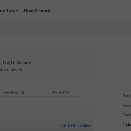
ind tutors
How it works
n,
UX/UI Design
ine classes
Reviews (1)
More info
Free 
Pack
Pack
1 cl
Translate it online