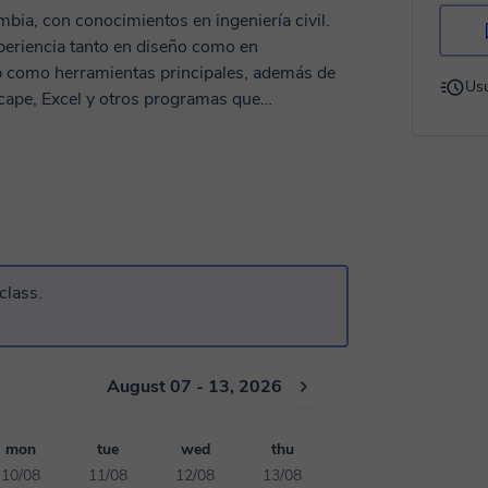
bia, con conocimientos en ingeniería civil.
periencia tanto en diseño como en
Usu
cape, Excel y otros programas que
ingeniería. Abarco varias áreas de la
strucción hasta modelado y renderizado. En
ivienda para cada etapa del proyecto. Si el
o que consultes otra opción. Me gusta
mbinando teoría y práctica. Me adapto al nivel
ones claras, útiles y aplicadas a tus
class.
también suelo ofrecer consejos y mis
plementar con un mejor aprendizaje.
August 07 - 13, 2026
mon
tue
wed
thu
10/08
11/08
12/08
13/08