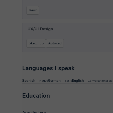
Revit
UX/UI Design
Sketchup
Autocad
Languages I speak
Spanish
German
English
Native
Basic
Conversational skil
Education
Arquitectura