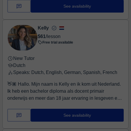
raised in the Netherlands. I'm flue...
See availability
Kelly
$61
/lesson
Free trial available
New Tutor
Dutch
Speaks: Dutch, English, German, Spanish, French
👋🏽 Hallo. Mijn naam is Kelly en ik kom uit Nederland.
Ik heb een bachelor diploma als docent primair
onderwijs en meer dan 18 jaar ervaring in lesgeven en
in coaching. Mijn lessen zijn gestructureerd en
uitdagend, plezierig en gericht op echte resultaten. Ik
See availability
heb een methodologische basis in het onderwijs
ontwikkeld, waaronder gedifferentieerd onderwijs,