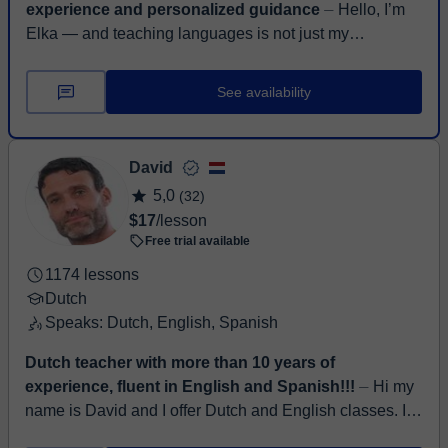
experience and personalized guidance
⏤ Hello, I’m
Elka — and teaching languages is not just my
profession, it’s the story of my life. For more than 20
years, I have been teaching across di...
See availability
David
5,0
(32)
$17
/lesson
Free trial available
1174 lessons
Dutch
Speaks: Dutch, English, Spanish
Dutch teacher with more than 10 years of
experience, fluent in English and Spanish!!!
⏤ Hi my
name is David and I offer Dutch and English classes. I'm
currently living in Ecuador although I was born and