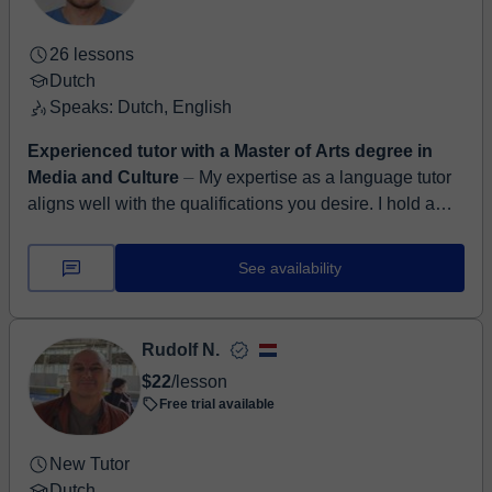
toepassen in het dagelijks leven of op je werk. 💡
Tegelijkertijd leg ik sterk de nadruk op duidelijkheid en
26 lessons
structuur. De lessen zijn altijd betekenisvol zodat wat je
Dutch
leert ook bruikbaar is in je dagelijkse leven. 💪🏽 In de
Speaks: Dutch, English
loop der jaren heb ik veel studenten succesvol
geholpen bij het behalen van hun examens en het
Experienced tutor with a Master of Arts degree in
bereiken van hun persoonlijke en professionele doelen
Media and Culture
⏤ My expertise as a language tutor
in het Nederlands.
aligns well with the qualifications you desire. I hold a
Master of Arts degree, a BKO teacher's qualification,
and a ...
See availability
Rudolf N.
$22
/lesson
Free trial available
New Tutor
Dutch