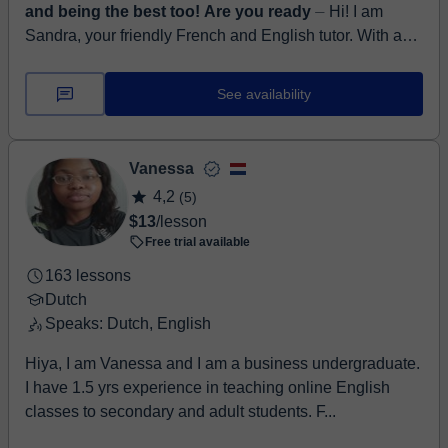
and being the best too! Are you ready
⏤ Hi! I am
Sandra, your friendly French and English tutor. With a
degree in English Language and pursuing a
Postgraduate degree in Education, I am passi...
See availability
Vanessa
4,2
(5)
$13
/lesson
Free trial available
163 lessons
Dutch
Speaks: Dutch, English
Hiya, I am Vanessa and I am a business undergraduate.
I have 1.5 yrs experience in teaching online English
classes to secondary and adult students. F...