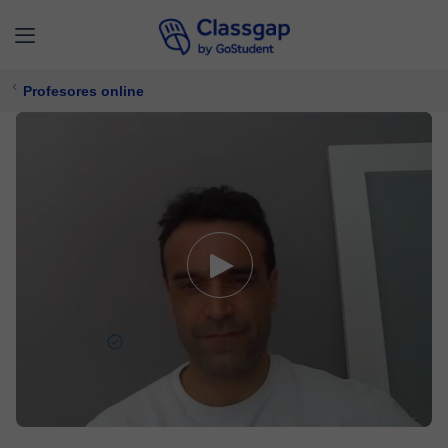
Profesores online
Miguel A.
5,0 (20)
462 clases
Matemáticas,
Física
Ofrece prueba gratuita
19 €/
clase