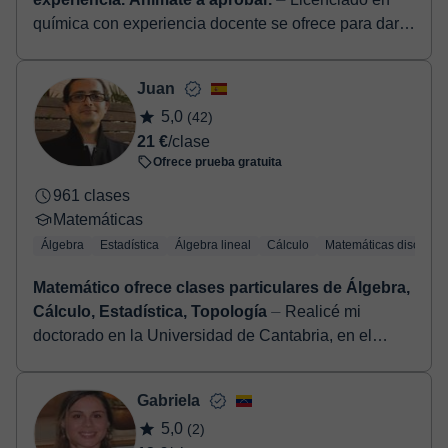
química con experiencia docente se ofrece para dar
clases de todas las asignaturas de la rama de
ciencias: Matemáticas, química, física,...
Juan
5,0
(42)
21 €
/clase
Ofrece prueba gratuita
961 clases
Matemáticas
Álgebra
Estadística
Álgebra lineal
Cálculo
Matemáticas discretas
Matemático ofrece clases particulares de Álgebra,
Cálculo, Estadística, Topología
⏤ Realicé mi
doctorado en la Universidad de Cantabria, en el
ámbito de la Geometría Diferencial, y a continuación
pasé tres años como investigador postd...
Gabriela
5,0
(2)