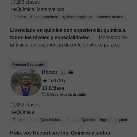
283 clases
Química, Matemáticas
Química
Estequiométrica
Química orgánica
Química básica
Quími
Licenciado en química con experiencia: química a
todos los niveles y especialidades.
⏤ Licenciado en
química con experiencia docente se ofrece para dar
clases de todas las asignaturas de la rama de
ciencias: Matemáticas, química, física,...
Profesor Destacado
Héctor
5,0
(21)
13 €
/clase
Ofrece prueba gratuita
852 clases
Química
Físicoquímica
Química farmacéutica
Química
Ingeniería química
Hola, soy Héctor! soy Ing. Químico y juntos