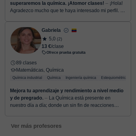
superaremos la química. ¡Atomor clases!
⏤ ¡Hola!
Agradezco mucho que te haya interesado mi perfil. Mi
nombre es Héctor Salazar y soy Ingeniero Químico,
graduado de la Universidad Simón Bolíva...
Gabriela
5,0
(2)
13 €
/clase
Ofrece prueba gratuita
89 clases
Matemáticas, Química
Química industrial
Química
Ingeniería química
Estequiométrica
Q
Mejora tu aprendizaje y rendimiento a nivel medio
y de pregrado.
⏤ La Química está presente en
nuestro día a día; donde un sin fin de reacciones
viven en contacto directo con nosotros. Sin duda,
comprender y entender ...
Ver más profesores