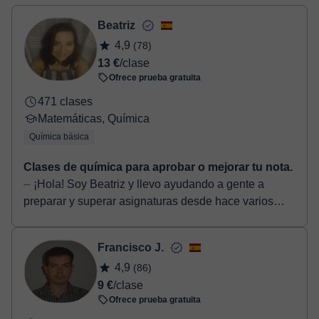
Una vez realices el pago de la clase, recibirás un e-mail de
confirmación de la reserva.
Beatriz
4,9
(78)
13 €
/clase
Ofrece prueba gratuita
471 clases
Matemáticas, Química
Química básica
Clases de química para aprobar o mejorar tu nota.
⏤ ¡Hola! Soy Beatriz y llevo ayudando a gente a
preparar y superar asignaturas desde hace varios
años. ¿En qué te puedo ayudar? • ESO: matemáticas,
fís...
Francisco J.
4,9
(86)
9 €
/clase
Ofrece prueba gratuita