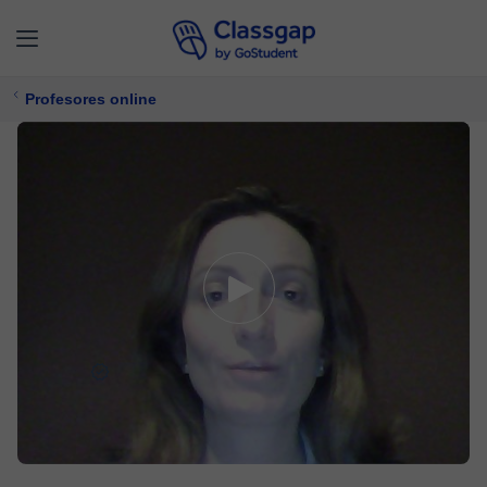
Profesores online
Lorena
5,0 (229)
475 clases
Química,
Matemáticas
17 €/
clase