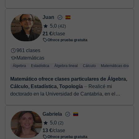
clases de todas las asignaturas de la rama de
ciencias: Matemáticas, química, física,...
Juan
5,0
(42)
21 €
/clase
Ofrece prueba gratuita
961 clases
Matemáticas
Álgebra
Estadística
Álgebra lineal
Cálculo
Matemáticas discretas
Matemático ofrece clases particulares de Álgebra,
Cálculo, Estadística, Topología
⏤ Realicé mi
doctorado en la Universidad de Cantabria, en el
ámbito de la Geometría Diferencial, y a continuación
pasé tres años como investigador postd...
Gabriela
5,0
(2)
13 €
/clase
Ofrece prueba gratuita