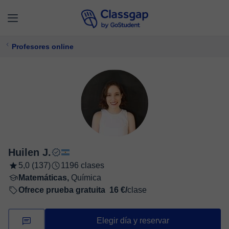
Profesores online
Huilen J.
5,0 (137)
1196 clases
Matemáticas,
Química
Ofrece prueba gratuita
16 €/
clase
Elegir día y reservar