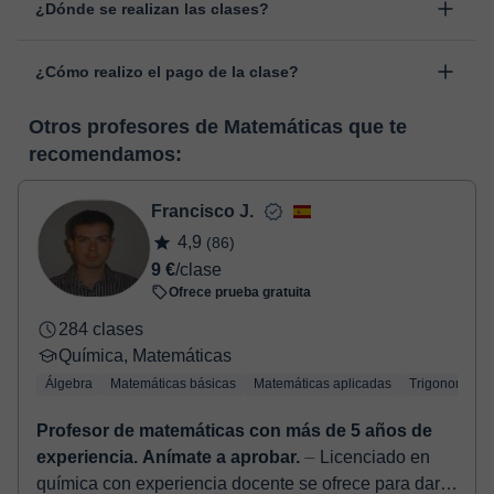
¿Dónde se realizan las clases?
cambiar la hora o el día de clase. Puedes hacerlo desde tu área
personal, dentro de "Clases programadas", en la opción
Las clases se realizan en el aula virtual de Classgap,
“Cambiar fecha”.
¿Cómo realizo el pago de la clase?
desarrollada para el ámbito formativo con muchas
funcionalidades específicas para ello, como el vídeo-chat, la
En el momento en que selecciones una clase o un pack de
pizarra virtual o el editor de textos a tiempo real. En el siguiente
Otros profesores de Matemáticas que te
horas, podrás realizar el pago mediante tarjeta de débito o
enlace puedes ver una demo del aula y conocerla:
Ver aula
recomendamos:
crédito.
virtual
Una vez realices el pago de la clase, recibirás un e-mail de
confirmación de la reserva.
Francisco J.
4,9
(86)
9 €
/clase
Ofrece prueba gratuita
284 clases
Química, Matemáticas
Álgebra
Matemáticas básicas
Matemáticas aplicadas
Trigonometría
Profesor de matemáticas con más de 5 años de
experiencia. Anímate a aprobar.
⏤ Licenciado en
química con experiencia docente se ofrece para dar