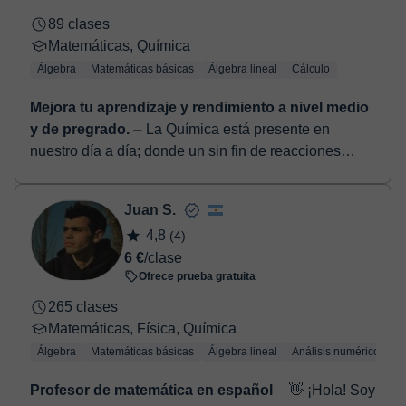
89 clases
Matemáticas, Química
Álgebra
Matemáticas básicas
Álgebra lineal
Cálculo
Mejora tu aprendizaje y rendimiento a nivel medio
y de pregrado.
⏤ La Química está presente en
nuestro día a día; donde un sin fin de reacciones
viven en contacto directo con nosotros. Sin duda,
comprender y entender ...
Juan S.
4,8
(4)
6 €
/clase
Ofrece prueba gratuita
265 clases
Matemáticas, Física, Química
Álgebra
Matemáticas básicas
Álgebra lineal
Análisis numérico
Tr
Profesor de matemática en español
⏤ 👋 ¡Hola! Soy