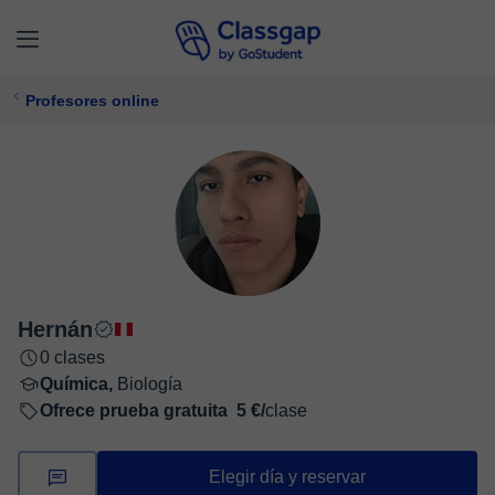
Profesores online
Hernán
0 clases
Química,
Biología
Ofrece prueba gratuita
5 €/
clase
Elegir día y reservar