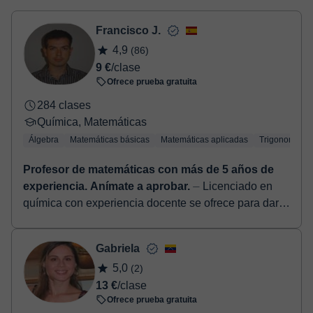
Una vez realices el pago de la clase, recibirás un e-mail de
confirmación de la reserva.
Francisco J.
4,9
(86)
9 €
/clase
Ofrece prueba gratuita
284 clases
Química, Matemáticas
Álgebra
Matemáticas básicas
Matemáticas aplicadas
Trigonometría
Profesor de matemáticas con más de 5 años de
experiencia. Anímate a aprobar.
⏤ Licenciado en
química con experiencia docente se ofrece para dar
clases de todas las asignaturas de la rama de
ciencias: Matemáticas, química, física,...
Gabriela
5,0
(2)
13 €
/clase
Ofrece prueba gratuita