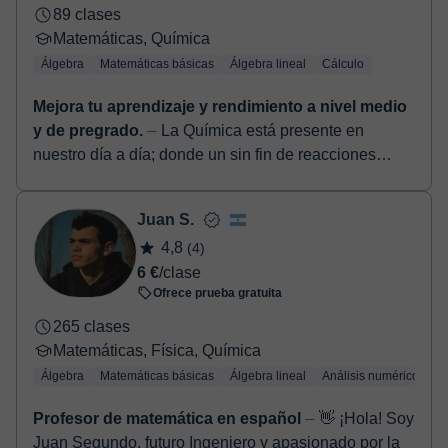
89 clases
Matemáticas, Química
Álgebra
Matemáticas básicas
Álgebra lineal
Cálculo
Mejora tu aprendizaje y rendimiento a nivel medio
y de pregrado.
⏤ La Química está presente en
nuestro día a día; donde un sin fin de reacciones
viven en contacto directo con nosotros. Sin duda,
comprender y entender ...
Juan S.
4,8
(4)
6 €
/clase
Ofrece prueba gratuita
265 clases
Matemáticas, Física, Química
Álgebra
Matemáticas básicas
Álgebra lineal
Análisis numérico
Tr
Profesor de matemática en español
⏤ 👋 ¡Hola! Soy
Juan Segundo, futuro Ingeniero y apasionado por la