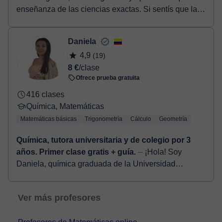
enseñanza de las ciencias exactas. Si sentís que las
matemáticas, la física o la quí...
Daniela
4,9
(19)
8 €
/clase
Ofrece prueba gratuita
416 clases
Química, Matemáticas
Matemáticas básicas
Trigonometría
Cálculo
Geometría
Química, tutora universitaria y de colegio por 3
años. Primer clase gratis + guía.
⏤ ¡Hola! Soy
Daniela, química graduada de la Universidad
Industrial de Santander, y me encanta enseñar y
compartir mi pasión por la ciencia. He sido tut...
Ver más profesores