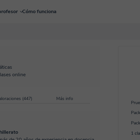
profesor
Cómo funciona
ticas
lases online
aloraciones (447)
Más info
Prue
Pack
Pack
hillerato
1 cl
n más de 20 años de experiencia en docencia,