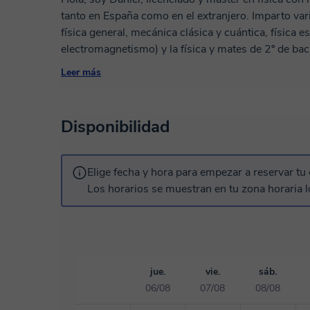
tanto en España como en el extranjero. Imparto varias asignaturas del grado de física (análisis,
física general, mecánica clásica y cuántica, física 
electromagnetismo) y la física y mates de 2º de bach
propio material del alumno. Antes de reservar la primera clase realizaremos una entrevista para
Leer más
conocer las necesidades del alumno/a.
Disponibilidad
Elige fecha y hora para empezar a reservar tu 
Los horarios se muestran en tu zona horaria l
jue.
vie.
sáb.
06/08
07/08
08/08