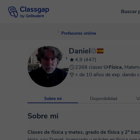
Buscar 
Profesores online
Daniel
4,9 (447)
2368 clases
Física,
Matemá
+ de 10 años de exp. dando c
Sobre mi
Disponibilidad
V
Sobre mi
Clases de física y mates, grado de física y 2º bac
Hola, soy Daniel, licenciado y máster en física co