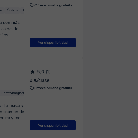
Ofrece prueba gratuita
ca
Óptica
Acústica
Física Mecánica
ca con más
años.
 Física I y
Ver disponibilidad
5,0
(1)
6 €
/clase
Ofrece prueba gratuita
Electromagnetismo
Física básica
Física Mecánica
 la fisica y
rónica y me
portante
Ver disponibilidad