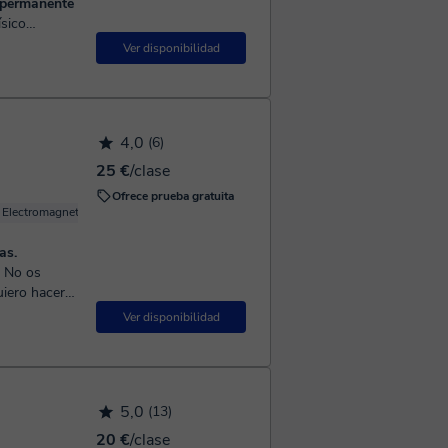
 permanente
a) con más de
Ver disponibilidad
iversitaria.
4,0
(6)
25 €
/clase
Ofrece prueba gratuita
Electromagnetismo
Termodinámica
Meteorología
Física básica
as.
Ver disponibilidad
5,0
(13)
20 €
/clase