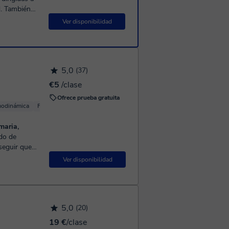
én
Ver disponibilidad
5,0
(37)
€5
/clase
Ofrece prueba gratuita
modinámica
Física básica
maria,
seguir que
 📚Soy
Ver disponibilidad
complutense
como
e la rama de
5,0
(20)
 en el caso
ivel de
19 €
/clase