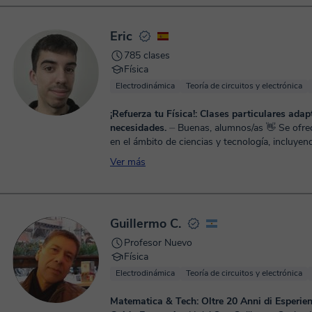
Eric
785 clases
Física
Electrodinámica
Teoría de circuitos y electrónica
¡Refuerza tu Física!: Clases particulares ada
necesidades.
⏤ Buenas, alumnos/as 👋 Se ofrecen clases
en el ámbito de ciencias y tecnología, incluyen
asignaturas como Física 🔭, Matemáticas 📐 y Q
Ver más
ent...
Guillermo C.
Profesor Nuevo
Física
Electrodinámica
Teoría de circuitos y electrónica
Matematica & Tech: Oltre 20 Anni di Esperie