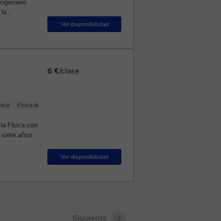
 la
eriencia
Ver disponibilidad
6 €
/clase
mica
Física de fluidos
Física básica
Óptica
la Física con
 siete años
Ver disponibilidad
Siguiente