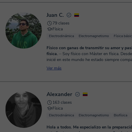
Juan C.
79 clases
Física
Electrodinámica
Electromagnetismo
Física bási
Físico con ganas de transmitir su amor y pas
física.
⏤ Soy físico con Máster en física. Desde que me
inicié en este mundo he estado siempre comp
conocimiento con los demás. Me gusta enseñar
Ver más
Alexander
163 clases
Física
Electrodinámica
Electromagnetismo
Biofísica
Hola a todos. Me especializo en la preparación de