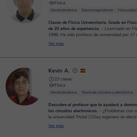
Física
Electrodinámica
Electromagnetismo
Física bási
Clases de Física Universitaria. Grado en Físi
de 20 años de experiencia.
⏤ Licenciado en Física desde
1996. He sido profesor de universidad por 17 
Imparto clases individuales de Fundamentos de
Ver más
II, Ampliación ...
Kevin A.
23 clases
Física
Electrodinámica
Teoría de circuitos y electrónica
Descubre el profesor que te ayudará a dominar
los circuitos electronicos.
⏤ ¿Problemas con un examen de
la universidad ?Hola! ✋🏻Soy ingeniero en elect
especializo en prepararte para ese examen im
Ver más
estaré enc...