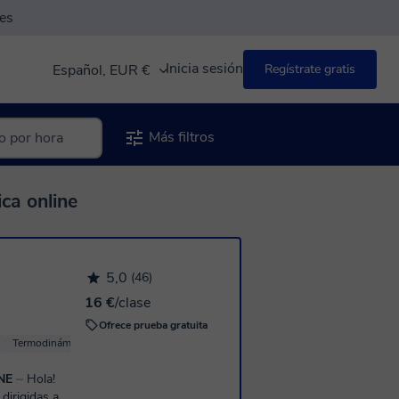
es
Inicia sesión
Español, EUR €
Regístrate gratis
Más filtros
ca online
5,0
(46)
16 €
/clase
Ofrece prueba gratuita
Termodinámica
Física básica
Física Mecánica
INE
⏤ Hola!
dirigidas a