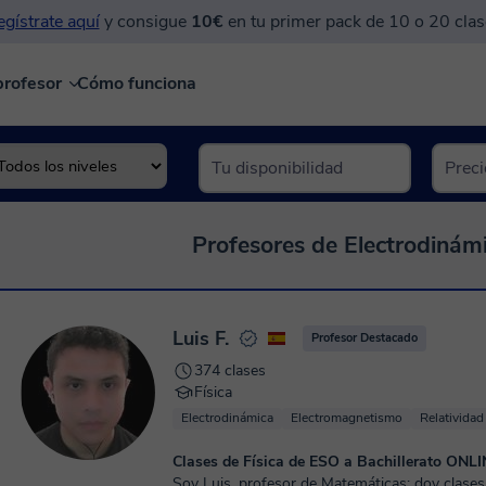
gístrate aquí
y consigue
10€
en tu primer pack de 10 o 20 clas
profesor
Cómo funciona
Profesores de Electrodinámi
Luis F.
Profesor Destacado
374 clases
Física
Electrodinámica
Electromagnetismo
Relatividad
Clases de Física de ESO a Bachillerato ONL
Soy Luis, profesor de Matemáticas; doy clases 