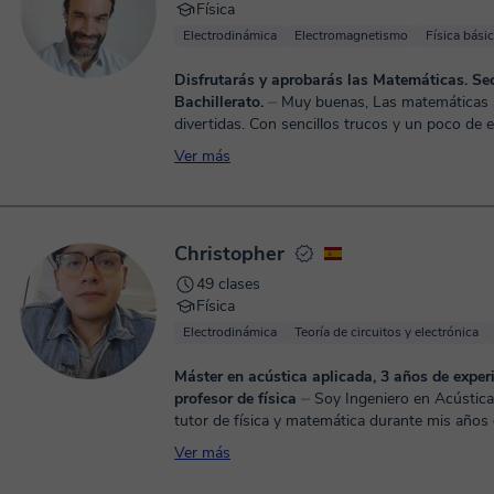
Física
muy prácticas, si necesitas repasar conceptos 
Electrodinámica
Electromagnetismo
Física bási
haremos igualmente, conmigo tendrás la atenc
personalizada que necesitas para entender por
Disfrutarás y aprobarás las Matemáticas. Se
conceptos de matemáticas que se te atascan
Bachillerato.
⏤ Muy buenas, Las matemáticas son fáciles y
ejercicios prácticos y, si lo necesitas, simulaci
divertidas. Con sencillos trucos y un poco de 
exámenes. Si quieres entender las matemáticas y subir
esas notas de una vez por todas ponte en con
Ver más
conmigo sin ningún compromiso ¡¡¡Seguro qu
ayudarte a conseguirlo!!!! 💪🏻
Christopher
49 clases
Física
Electrodinámica
Teoría de circuitos y electrónica
Máster en acústica aplicada, 3 años de expe
profesor de física
⏤ Soy Ingeniero en Acústica y Sonido
tutor de física y matemática durante mis años
Universidad, me gusta hablar con las personas
Ver más
aveces ...