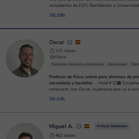
estudiantes de ESO, Bachillerato y Universidad. Tambi
doy clases de Física a alumno...
Ver más
Oscar
215 clases
Física
Teoría de circuitos y electrónica
Relatividad
Ter
Profesor de física online para alumnos de pri
secundaria y bachiller.
⏤ Hola!👨🏻‍🏫 Encantado de
conocerte, soy Oscar, la persona que va a con
entiendas las matemáticas de una vez por todas 😜
Ver más
graduado en matemáticas por la universidad 
de Madrid y llevo más de 10 años ejerciendo 
profesor particular de diferentes asignaturas d
las ciencias. Tengo experiencia enseñando matemáticas
Miguel A.
tanto a nivel primaria como ESO y universidad,
Profesor Destacado
de física y química sólo imparto clases hasta n
462 clases
Bachillerato. ⚡️Me gusta que mis clases sean dinámicas y