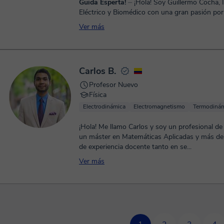
Guida Esperta!
⏤ ¡Hola! Soy Guillermo Cocha, Ingeniero
Eléctrico y Biomédico con una gran pasión por
enseñanza. Cuento con más de 20 años de exp
Ver más
como profes...
Carlos B.
Profesor Nuevo
Física
Electrodinámica
Electromagnetismo
Termodiná
¡Hola! Me llamo Carlos y soy un profesional de 
un máster en Matemáticas Aplicadas y más de
de experiencia docente tanto en se...
Ver más