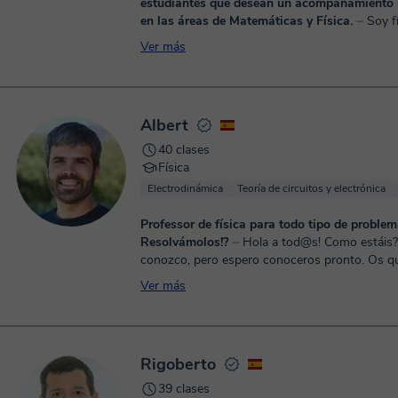
estudiantes que desean un acompañamiento
en las áreas de Matemáticas y Física.
⏤ Soy físico
profesional (Universidad Nacional de Colombi
Ver más
25 años de experiencia en docencia y tutoría un
He acompañado a estud...
Albert
40 clases
Física
Electrodinámica
Teoría de circuitos y electrónica
Professor de física para todo tipo de problem
Resolvámolos!?
⏤ Hola a tod@s! Como estáis? No os
conozco, pero espero conoceros pronto. Os quiero hacer
una pequeña presentación de quien soy ... Soy ingenierio,
Ver más
so...
Rigoberto
39 clases