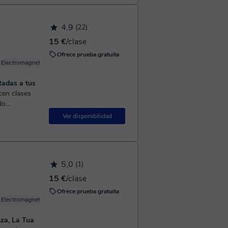
4,9
(22)
15 €
/clase
Ofrece prueba gratuita
Electromagnetismo
Física básica
Física Mecánica
ptadas a tus
do
uímica 🧪,
Ver disponibilidad
5,0
(1)
15 €
/clase
Ofrece prueba gratuita
Electromagnetismo
nza, La Tua