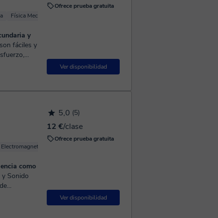
Ofrece prueba gratuita
teóricos lo
ca
Física Mecánica
ión
 fin esos
cundaria y
. Haremos
ón de
esfuerzo,
verás como logras entenderlas y que te gusten 👍 ...
Ver disponibilidad
tacto
e puedo
5,0
(5)
12 €
/clase
Ofrece prueba gratuita
Electromagnetismo
Física básica
Acústica
riencia como
 de
 y ayudarlas,
Ver disponibilidad