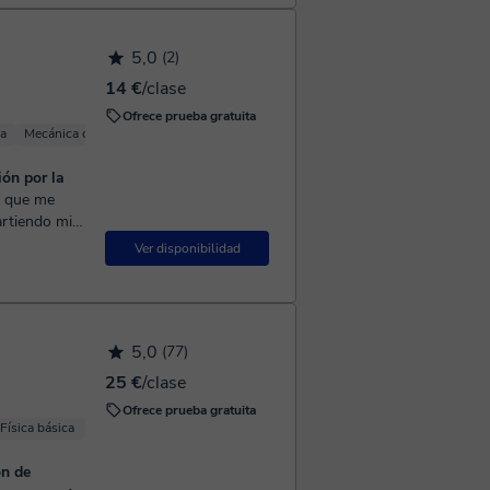
5,0
(2)
14 €
/clase
Ofrece prueba gratuita
ca
Mecánica cuántica
Física computacional
Física Mecánica
ión por la
artiendo mi
 y má...
Ver disponibilidad
5,0
(77)
25 €
/clase
Ofrece prueba gratuita
Física básica
Física Mecánica