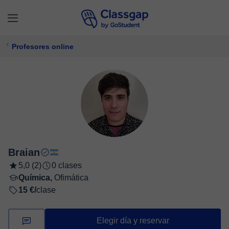
Profesores online
Braian
5,0 (2)
0 clases
Química,
Ofimática
15 €/
clase
Elegir día y reservar