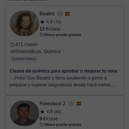
virtual
Una vez realices el pago de la clase, recibirás un e-mail de
confirmación de la reserva.
Beatriz
4,9
(78)
13 €
/clase
Ofrece prueba gratuita
471 clases
Matemáticas, Química
Química básica
Clases de química para aprobar o mejorar tu nota.
⏤ ¡Hola! Soy Beatriz y llevo ayudando a gente a
preparar y superar asignaturas desde hace varios
años. ¿En qué te puedo ayudar? • ESO: matemáticas,
fís...
Francisco J.
4,9
(86)
9 €
/clase
Ofrece prueba gratuita