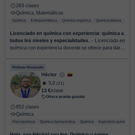
283 clases
Química, Matemáticas
Química
Estequiométrica
Química orgánica
Química básica
Quími
Licenciado en química con experiencia: química a
todos los niveles y especialidades.
⏤ Licenciado en
química con experiencia docente se ofrece para dar
clases de todas las asignaturas de la rama de
ciencias: Matemáticas, química, física,...
Profesor Destacado
Héctor
5,0
(21)
13 €
/clase
Ofrece prueba gratuita
852 clases
Química
Físicoquímica
Química farmacéutica
Química
Ingeniería química
Hola, soy Héctor! soy Ing. Químico y juntos