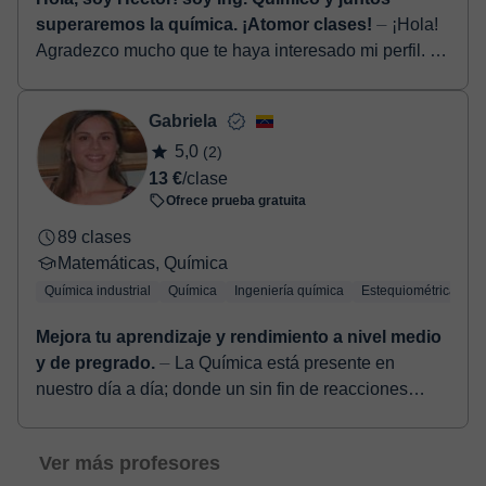
superaremos la química. ¡Atomor clases!
⏤ ¡Hola!
Agradezco mucho que te haya interesado mi perfil. Mi
nombre es Héctor Salazar y soy Ingeniero Químico,
graduado de la Universidad Simón Bolíva...
Gabriela
5,0
(2)
13 €
/clase
Ofrece prueba gratuita
89 clases
Matemáticas, Química
Química industrial
Química
Ingeniería química
Estequiométrica
Q
Mejora tu aprendizaje y rendimiento a nivel medio
y de pregrado.
⏤ La Química está presente en
nuestro día a día; donde un sin fin de reacciones
viven en contacto directo con nosotros. Sin duda,
comprender y entender ...
Ver más profesores