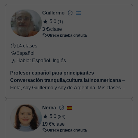
Una vez realices el pago de la clase, recibirás un e-mail de
confirmación de la reserva.
Guillermo
5,0
(1)
3 €
/clase
Ofrece prueba gratuita
14 clases
Español
Habla: Español, Inglés
Profesor español para principiantes
Conversación tranquila,cultura latinoamericana
⏤
Hola, soy Guillermo y soy de Argentina. Mis clases
están pensadas para estudiantes que quieren
aprender español de manera tranquila y natural. Me
Nerea
gus...
5,0
(94)
19 €
/clase
Ofrece prueba gratuita