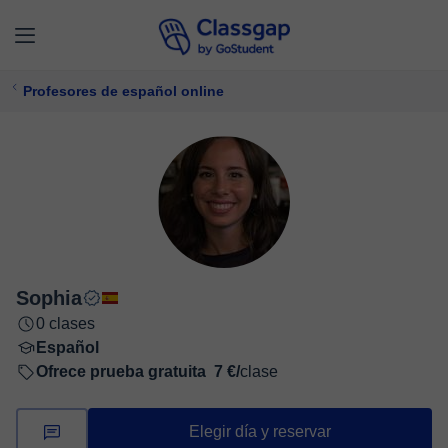
Profesores de español online
Sophia
0 clases
Español
Ofrece prueba gratuita
7 €/
clase
Elegir día y reservar