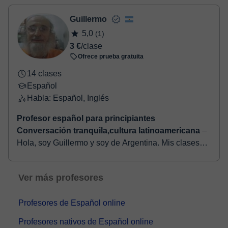
Una vez realices el pago de la clase, recibirás un e-mail de
confirmación de la reserva.
Guillermo
5,0
(1)
3 €
/clase
Ofrece prueba gratuita
14 clases
Español
Habla: Español, Inglés
Profesor español para principiantes
Conversación tranquila,cultura latinoamericana
⏤
Hola, soy Guillermo y soy de Argentina. Mis clases
están pensadas para estudiantes que quieren
aprender español de manera tranquila y natural. Me
Ver más profesores
gus...
Profesores de Español online
Profesores nativos de Español online