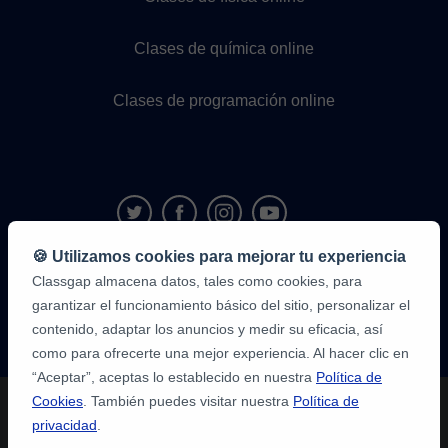
Clases de química online
Clases de programación online
🍪 Utilizamos cookies para mejorar tu experiencia
Classgap almacena datos, tales como cookies, para
9,6/10
1.339.284
garantizar el funcionamiento básico del sitio, personalizar el
opiniones
de
contenido, adaptar los anuncios y medir su eficacia, así
alumnos
como para ofrecerte una mejor experiencia. Al hacer clic en
“Aceptar”, aceptas lo establecido en nuestra
Política de
Cookies
. También puedes visitar nuestra
Política de
privacidad
.