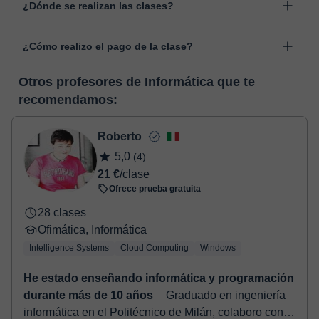
¿Dónde se realizan las clases?
cambiar la hora o el día de clase. Puedes hacerlo desde tu área
personal, dentro de "Clases programadas", en la opción
Las clases se realizan en el aula virtual de Classgap,
“Cambiar fecha”.
¿Cómo realizo el pago de la clase?
desarrollada para el ámbito formativo con muchas
funcionalidades específicas para ello, como el vídeo-chat, la
En el momento en que selecciones una clase o un pack de
pizarra virtual o el editor de textos a tiempo real. En el siguiente
Otros profesores de Informática que te
horas, podrás realizar el pago mediante tarjeta de débito o
enlace puedes ver una demo del aula y conocerla:
Ver aula
recomendamos:
crédito.
virtual
Una vez realices el pago de la clase, recibirás un e-mail de
confirmación de la reserva.
Roberto
5,0
(4)
21 €
/clase
Ofrece prueba gratuita
28 clases
Ofimática, Informática
Intelligence Systems
Cloud Computing
Windows
He estado enseñando informática y programación
durante más de 10 años
⏤ Graduado en ingeniería
informática en el Politécnico de Milán, colaboro con