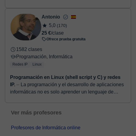
importantes empresas de alta tecnología como Full
Stack Developer. Tengo u...
Antonio
5,0
(170)
25 €
/clase
Ofrece prueba gratuita
1582 clases
Programación, Informática
Redes IP
Linux
Programación en Linux (shell script y C) y redes
IP.
⏤ La programación y el desarrollo de aplicaciones
informáticas no es solo aprender un lenguaje de
programación, sino que se trata de saber cómo
resolver...
Ver más profesores
Profesores de Informática online