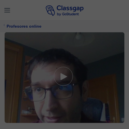
Profesores online
Sergio
9 clases
Informática,
Programación
Ofrece prueba gratuita
22 €/
clase