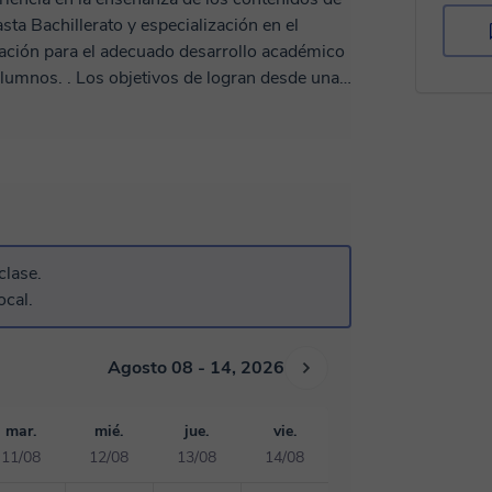
sta Bachillerato y especialización en el
zación para el adecuado desarrollo académico
 alumnos. . Los objetivos de logran desde una
queridas en los currículos educativos
formativos.
clase.
ocal.
Agosto 08 - 14, 2026
mar.
mié.
jue.
vie.
11/08
12/08
13/08
14/08