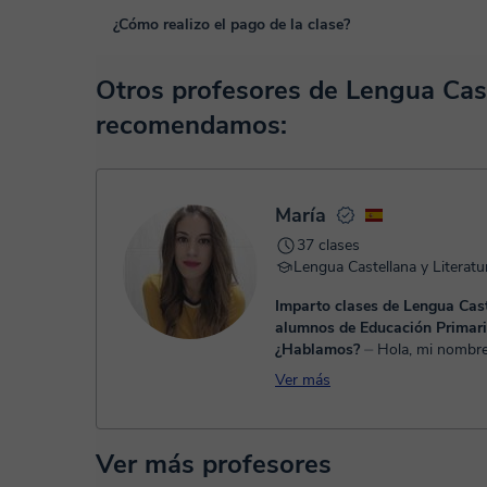
Las clases se realizan en el aula virtual de Classgap, des
¿Cómo realizo el pago de la clase?
funcionalidades específicas para ello, como el vídeo-chat, la
En el siguiente enlace puedes ver una demo del aula y con
En el momento en que selecciones una clase o un pack de 
Otros profesores de Lengua Cast
débito o crédito.
recomendamos:
Una vez realices el pago de la clase, recibirás un e-mail de
María
37 clases
Imparto clases de Lengua Cas
alumnos de Educación Primari
¿Hablamos?
⏤ Hola, mi nombre es María,
soy Maestra en Educación Infant
Ver más
en Máster en Competencias Do
Avanzadas para los niveles de
Infan...
Ver más profesores