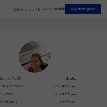
Inicia sesión
Español, EUR €
Regístrate gratis
Gratis
ba gratuita 20 min.
8 €/
 10 o 20 clases
12 €
clase
10 €/
 5 clases
12 €
clase
12 €/
ase (60 min.)
clase