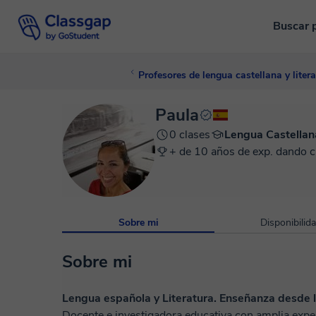
Buscar 
Profesores de lengua castellana y litera
Paula
0 clases
Lengua Castellana
+ de 10 años de exp. dando c
Sobre mi
Disponibilid
Sobre mi
Lengua española y Literatura. Enseñanza desde l
Docente e investigadora educativa con amplia expe