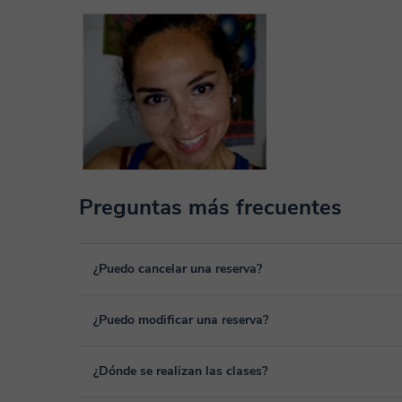
Preguntas más frecuentes
¿Puedo cancelar una reserva?
Sí, puedes cancelar una reserva hasta un máximo de 8 hora
¿Puedo modificar una reserva?
cancelación. Estudiaremos cada caso de forma personal pa
Sí, siempre puede surgir algún imprevisto, por lo que podr
¿Dónde se realizan las clases?
desde tu área personal, dentro de "Clases programadas", 