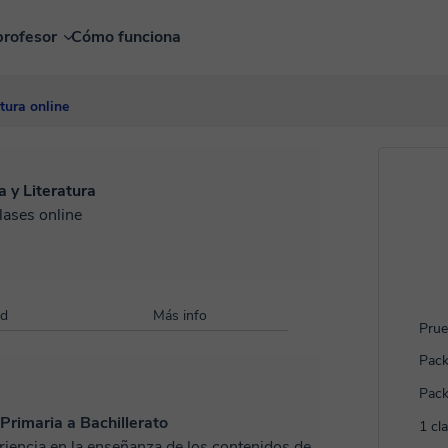
profesor
Cómo funciona
tura online
 y Literatura
lases online
ad
Más info
Prue
Pack
Pack
Primaria a Bachillerato
1 cl
riencia en la enseñanza de los contenidos de