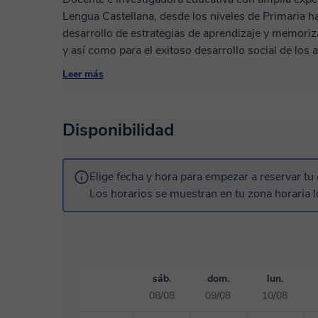
Lengua Castellana, desde los niveles de Primaria ha
desarrollo de estrategias de aprendizaje y memori
y así como para el exitoso desarrollo social de los
metodología activa que aborda las competencias re
Leer más
actuales de la asignatura en los diferentes niveles 
Disponibilidad
Elige fecha y hora para empezar a reservar tu 
Los horarios se muestran en tu zona horaria l
sáb.
dom.
lun.
08/08
09/08
10/08