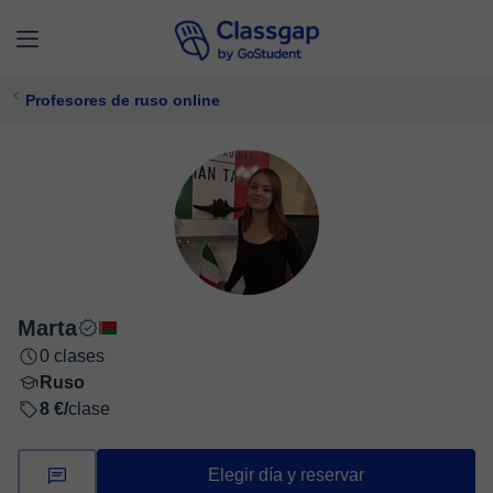
Profesores de ruso online
Marta
0 clases
Ruso
8 €/
clase
Elegir día y reservar