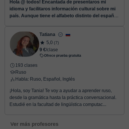
Hola @ todos! Encantada de presentaros mi
idioma y facilitaros información cultural sobre mi
país. Aunque tiene el alfabeto distinto del español,
su sistema lingüístico también está basado en el
latín. Así que tenemos la misma forma de pensar y
Tatiana
de construir las frases. Dispongo de todo el
5,0
(7)
material didáctico necesario para las clases.
9 €
/clase
¡Mucha suerte!
⏤ ¿Empiezas o amplías tus
Ofrece prueba gratuita
conocimientos? ¡Bienvenido! Según el objetivo y
tiempo que dispones haremos la clase más eficaz.
193 clases
Dispongo de todo el material ...
Ruso
Habla: Ruso, Español, Inglés
¡Hola, soy Tania! Te voy a ayudar a aprender ruso,
desde la gramática hasta la práctica conversacional.
Estudié en la facultad de lingüística computac...
Ver más profesores