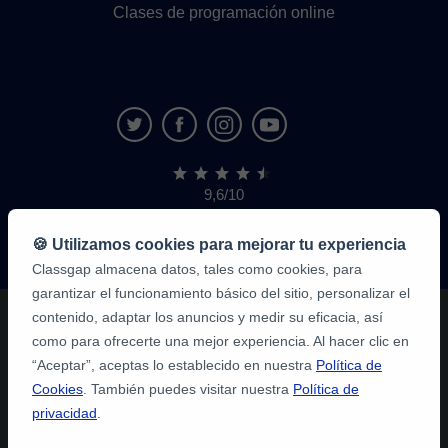
Clases de programación online
9,6/10
1.339.316
opiniones
de
🍪 Utilizamos cookies para mejorar tu experiencia
alumnos
Classgap almacena datos, tales como cookies, para
garantizar el funcionamiento básico del sitio, personalizar el
contenido, adaptar los anuncios y medir su eficacia, así
como para ofrecerte una mejor experiencia. Al hacer clic en
“Aceptar”, aceptas lo establecido en nuestra
Política de
Cookies
. También puedes visitar nuestra
Política de
privacidad
.