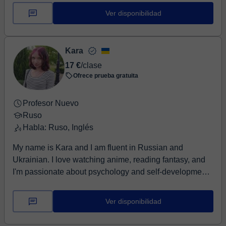
Ver disponibilidad
Kara
17 €
/clase
Ofrece prueba gratuita
Profesor Nuevo
Ruso
Habla: Ruso, Inglés
My name is Kara and I am fluent in Russian and
Ukrainian. I love watching anime, reading fantasy, and
I'm passionate about psychology and self-development.
My goal is to help you not just learn Russian — but
actually start speaking it confidently. My students go
Ver disponibilidad
from zero to holding real conversations, and many of
them feel the progress already after the first few lessons.