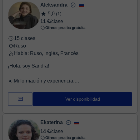
⏤ ¿Empiezas o amplías tus conocimientos?
Aleksandra
¡Bienvenido! Según el objetivo y tiempo que dispones
5,0
(1)
haremos la clase más eficaz. Dispongo de todo el
11 €
/clase
material ...
Ofrece prueba gratuita
15 clases
Ruso
Habla: Ruso, Inglés, Francés
¡Hola, soy Sandra!
☀️ Mi formación y experiencia:
Soy lingüista (licenciada) y profesora certificada de ruso
como lengua extranjera. De...
Ver disponibilidad
Ekaterina
14 €
/clase
Ofrece prueba gratuita