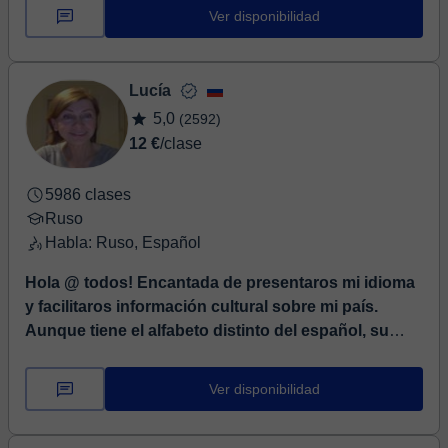
Mi primer principio es...
Ver disponibilidad
Lucía
5,0
(2592)
12 €
/clase
5986 clases
Ruso
Habla: Ruso, Español
Hola @ todos! Encantada de presentaros mi idioma
y facilitaros información cultural sobre mi país.
Aunque tiene el alfabeto distinto del español, su
sistema lingüístico también está basado en el latín.
Así que tenemos la misma forma de pensar y de
Ver disponibilidad
construir las frases. Dispongo de todo el material
didáctico necesario para las clases. ¡Mucha suerte!