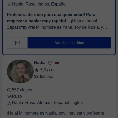
Habla: Ruso, Inglés, Español
Profesora de ruso para cualquier edad! Para
empezar a hablar muy rapido!
⏤ ¡Hola a todos!
Здравствуйте! Mi nombre es Yana, soy de Rusia, y
actualmente vivo en Georgia (país del Cáucaso) desde
hace nueve años. Tengo mas d...
Ver disponibilidad
Nadia
5,0
(11)
12 €
/clase
557 clases
Ruso
Habla: Ruso, Alemán, Español, Inglés
¡Hola! Mi nombre es Nadia, soy lingüista y profesora