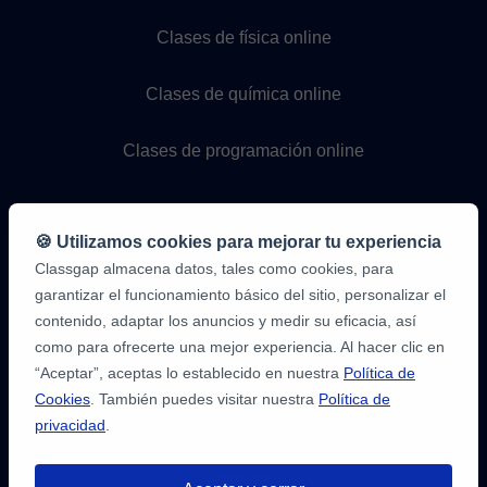
Clases de física online
Clases de química online
Clases de programación online
🍪 Utilizamos cookies para mejorar tu experiencia
Classgap almacena datos, tales como cookies, para
garantizar el funcionamiento básico del sitio, personalizar el
contenido, adaptar los anuncios y medir su eficacia, así
como para ofrecerte una mejor experiencia. Al hacer clic en
9,6/10
1.339.284
“Aceptar”, aceptas lo establecido en nuestra
Política de
opiniones
de
Cookies
. También puedes visitar nuestra
Política de
alumnos
privacidad
.
2
en
opiniones-