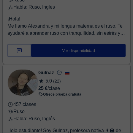
that the best results come when students develop the
Habla: Ruso, Inglés
skills to keep learning independently, so I share
¡Hola!
practical tools and strategies you can use outside our
Me llamo Alexandra y mi lengua materna es el ruso. Te
lessons as well. I am particularly well suited to work with
ayudaré a aprender ruso con tranquilidad, sin estrés y
Russian-speaking students and speakers of other Slavic
sin miedo a cometer errores.<...
languages. As a native Russian speaker with a PhD in
Slavic Studies, I understand the specific challenges that
Ver disponibilidad
Slavic-language speakers face when learning English. I
can identify common patterns of error, explain why they
occur, and help students avoid them before they become
Gulnaz
habits.
5,0
(22)
25 €
/clase
Ofrece prueba gratuita
457 clases
Ruso
Habla: Ruso, Inglés
Hola estudiante! Soy Gulnaz, profesora nativa 👩‍🏫 de