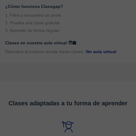
Studying with me, you will feel progress and confidence
¿Cómo funciona Classgap?
in your abilities! Sign up for a trial lesson, I'll test your
1. Filtra y encuentra un profe
current level of Russian (if you're a beginner, we'll start
2. Prueba una clase gratuita
with the alphabet) and then I'll give you a personalized
3. Aprende de forma regular
learning plan that will help you learn Russian faster and
more efficiently than you could on your own! See you at
Clases en nuestra aula virtual 🧑‍🏫
the trial lesson!
Descubre el entorno donde harás clases.
Ver aula virtual
Clases adaptadas a tu forma de aprender