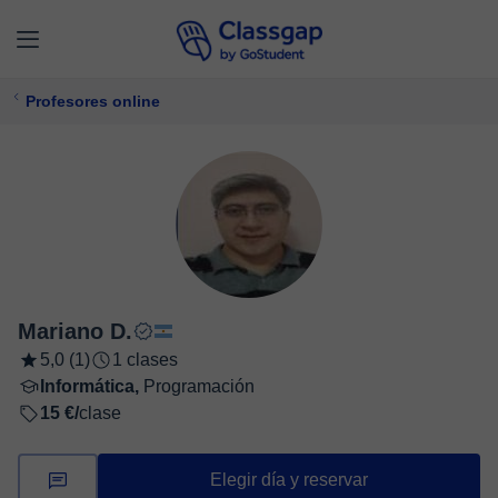
Profesores online
Mariano D.
5,0 (1)
1 clases
Informática,
Programación
15 €/
clase
Elegir día y reservar