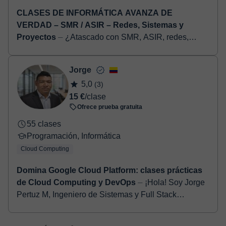
CLASES DE INFORMÁTICA AVANZA DE
VERDAD – SMR / ASIR – Redes, Sistemas y
Proyectos
⏤ ¿Atascado con SMR, ASIR, redes,
sistemas o ciberseguridad? No necesitas un milagro:
necesitas que te lo expliquen bien. Soy Rubén
Jorge
Martos. En 2025 me...
5,0
(3)
15 €
/clase
Ofrece prueba gratuita
55 clases
Programación, Informática
Cloud Computing
Domina Google Cloud Platform: clases prácticas
de Cloud Computing y DevOps
⏤ ¡Hola! Soy Jorge
Pertuz M, Ingeniero de Sistemas y Full Stack
Developer con más de 5 años de experiencia en
programación, cloud computing y desarrollo...