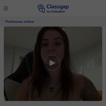
Profesores online
María F.
5,0 (1)
1 clases
Biología,
Química
Ofrece prueba gratuita
6 €/
clase