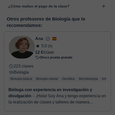
Las clases se realizan en el aula virtual de Classgap,
“Cambiar fecha”.
¿Cómo realizo el pago de la clase?
desarrollada para el ámbito formativo con muchas
funcionalidades específicas para ello, como el vídeo-chat, la
En el momento en que selecciones una clase o un pack de
pizarra virtual o el editor de textos a tiempo real. En el siguiente
Otros profesores de Biología que te
horas, podrás realizar el pago mediante tarjeta de débito o
enlace puedes ver una demo del aula y conocerla:
Ver aula
recomendamos:
crédito.
virtual
Una vez realices el pago de la clase, recibirás un e-mail de
confirmación de la reserva.
Ana
5,0
(6)
12 €
/clase
Ofrece prueba gratuita
223 clases
Biología
Biología básica
Biología celular
Genética
Microbiología
Inmunolo
Bióloga con experiencia en investigación y
divulgación
⏤ ¡Hola! Soy Ana y tengo experiencia en
la realización de clases y talleres de manera
presencial y online con alumnado desde Educación
Infantil hasta Gr...