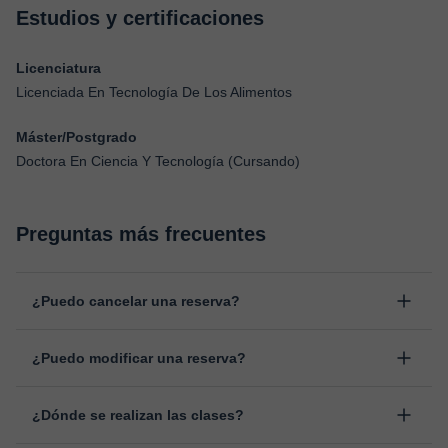
Estudios y certificaciones
Licenciatura
Licenciada En Tecnología De Los Alimentos
Máster/Postgrado
Doctora En Ciencia Y Tecnología (Cursando)
Preguntas más frecuentes
¿Puedo cancelar una reserva?
Sí, puedes cancelar una reserva hasta un máximo de 8 horas
¿Puedo modificar una reserva?
antes de la clase, indicando el motivo de cancelación.
Estudiaremos cada caso de forma personal para proceder a la
Sí, siempre puede surgir algún imprevisto, por lo que podrás
devolución del importe.
¿Dónde se realizan las clases?
cambiar la hora o el día de clase. Puedes hacerlo desde tu área
personal, dentro de "Clases programadas", en la opción