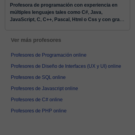
Profesora de programación con experiencia en
múltiples lenguajes tales como C#, Java,
JavaScript, C, C++, Pascal, Html o Css y con gran
pasión por enseñar a los demás
⏤ Soy Ingeniera
Informática con una sólida formación académica y
Ver más profesores
una amplia vocación docente. Cuento con una
Ingeniería Técnica en Informática de Sistem...
Profesores de Programación online
Profesores de Diseño de Interfaces (UX y UI) online
Profesores de SQL online
Profesores de Javascript online
Profesores de C# online
Profesores de PHP online