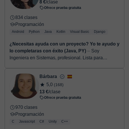
8 €
/clase
Ofrece prueba gratuita
834 clases
Programación
Android
Python
Java
Kotlin
Visual Basic
Django
¿Necesitas ayuda con un proyecto? Yo te ayudo y
lo completaras con éxito (Java, PY)
⏤ Soy
Ingeniera en Sistemas, profesional. Lista para
transformar tus proyectos académicos en éxitos
tangibles. Con 3 años de experiencia en Java con
Bárbara
And...
5,0
(168)
13 €
/clase
Ofrece prueba gratuita
970 clases
Programación
C
Javascript
C#
Unity
C++