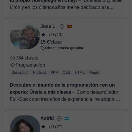
tu propio videojuego en Unity.
⏤ ¡Buenas! Soy Jose
Lirón y en los últimos años me he dedicado a la
programación con distintos lenguajes y tecnologías,
principalmente C# y Unity, pero ...
Jose L.
5,0
(13)
15 €
/clase
Ofrece prueba gratuita
784 clases
Programación
Javascript
NodeJS
PHP
CSS
HTML
React
Descubre el mundo de la programación con un
experto: Únete a mis clases
⏤ Como desarrollador
Full-Stack con tres años de experiencia, he adquirido
competencia en varias tecnologías como Next.js,
TypeScript, CSS, HTML, React,...
Astrid
5,0
(27)